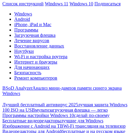
Список инструкций
Windows 11
Windows 10
Подписаться
Windows
Android
iPhone, iPad и Mac
Программы
Загрузочная флешка
Лечение вирусов
Восстановление данных
Ноутбуки
Wi-Fi и настройка роутера
Интернет и браузеры
Для начинающих
Безопасность
Ремонт компьютеров
BSoD Analyzer
Анализ мини-дампов памяти синего экрана
Windows
Лучший бесплатный антивирус 2025
лучшая защита Windows
100 ISO на USB
мультизагрузочная флешка — легко
Программы настройки Windows 10
сделай по-своему
Бесплатные видеоредакторы
лучшие для Windows
Изображение с Android на ТВ
Wi-Fi трансляция на телевизор
Видеоредакторы для Android
бесплатные и на русском языке