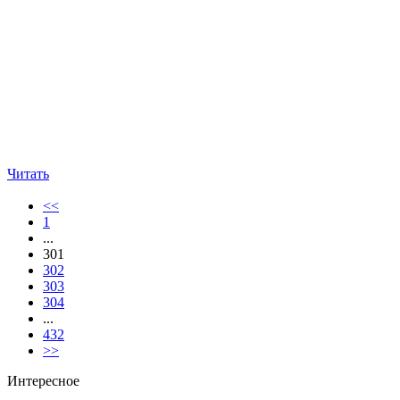
Читать
<<
1
...
301
302
303
304
...
432
>>
Интересное