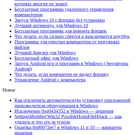
которых многие не знают
Бесплатные программы удаленного управления
компьютером
Запуск Windows 10 с флешки без установки
Лучший антивирус для Windows 10
Бесплатные программы для ремонта флешек
Что делать, если сильно греется и выключается ноутбук
Программы для очистки компьютера от ненужных
файлов
Лучший браузер для Windows
Бесплатный офис для Windows
Запуск Android игр и программ в Windows (Эмуляторы
Android)
Что делать, если компьютер не видит флешку
Управление Android с компьютера
Новое
Как отключить автоматическую установку приложений
производителя оборудования в Windows
Исключение 0xe0434352 в Windows — решения
SettingsModifier:Win32 PossibleHostsFileHijack — как
удалить и что это за угроза
Ошибка 0x80072ee7 в Windows 11 и 10 — варианты
решения