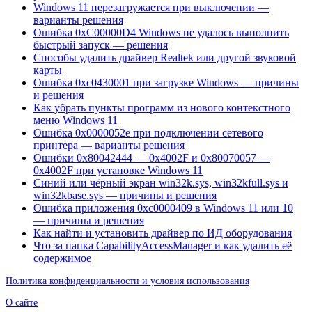
Windows 11 перезагружается при выключении —
варианты решения
Ошибка 0xC00000D4 Windows не удалось выполнить
быстрый запуск — решения
Способы удалить драйвер Realtek или другой звуковой
карты
Ошибка 0xc0430001 при загрузке Windows — причины
и решения
Как убрать пункты программ из нового контекстного
меню Windows 11
Ошибка 0x0000052e при подключении сетевого
принтера — варианты решения
Ошибки 0x80042444 — 0x4002F и 0x80070057 —
0x4002F при установке Windows 11
Синий или чёрный экран win32k.sys, win32kfull.sys и
win32kbase.sys — причины и решения
Ошибка приложения 0xc0000409 в Windows 11 или 10
— причины и решения
Как найти и установить драйвер по ИД оборудования
Что за папка CapabilityAccessManager и как удалить её
содержимое
Политика конфиденциальности и условия использования
О сайте