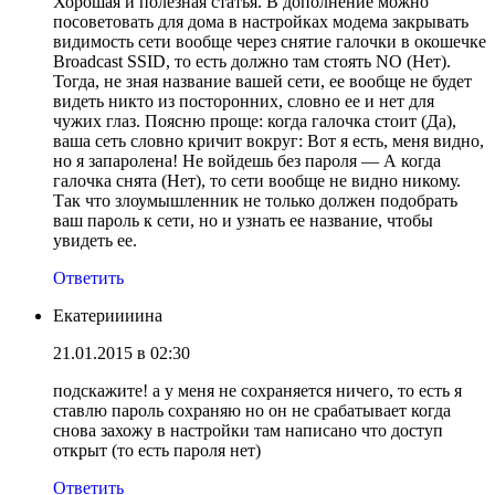
Хорошая и полезная статья. В дополнение можно
посоветовать для дома в настройках модема закрывать
видимость сети вообще через снятие галочки в окошечке
Broadcast SSID, то есть должно там стоять NO (Нет).
Тогда, не зная название вашей сети, ее вообще не будет
видеть никто из посторонних, словно ее и нет для
чужих глаз. Поясню проще: когда галочка стоит (Да),
ваша сеть словно кричит вокруг: Вот я есть, меня видно,
но я запаролена! Не войдешь без пароля — А когда
галочка снята (Нет), то сети вообще не видно никому.
Так что злоумышленник не только должен подобрать
ваш пароль к сети, но и узнать ее название, чтобы
увидеть ее.
Ответить
Екатериииина
21.01.2015 в 02:30
подскажите! а у меня не сохраняется ничего, то есть я
ставлю пароль сохраняю но он не срабатывает когда
снова захожу в настройки там написано что доступ
открыт (то есть пароля нет)
Ответить