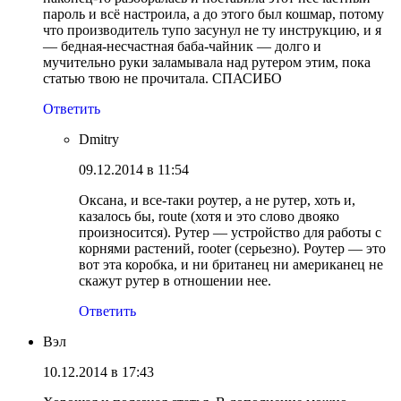
пароль и всё настроила, а до этого был кошмар, потому
что производитель тупо засунул не ту инструкцию, и я
— бедная-несчастная баба-чайник — долго и
мучительно руки заламывала над рутером этим, пока
статью твою не прочитала. СПАСИБО
Ответить
Dmitry
09.12.2014 в 11:54
Оксана, и все-таки роутер, а не рутер, хоть и,
казалось бы, route (хотя и это слово двояко
произносится). Рутер — устройство для работы с
корнями растений, rooter (серьезно). Роутер — это
вот эта коробка, и ни британец ни американец не
скажут рутер в отношении нее.
Ответить
Вэл
10.12.2014 в 17:43