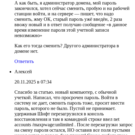
А как быть, я администратор домена, мой пароль
закончился, хотел сейчас сменить, пробую и на рабочей
станции войти, и на сервере — пишет, что надо
сменить, жму ОК, старый пароль ужё введён, 2 раза
ввожу новый и в ответ получаю сообщение «в данное
время изменение пароля этой учетной записи
невозможно»
Как его тогда сменить? Другого администратора в
домене нет.
Ответить
Алексей
20.11.2025 в 07:34
Спасибо за статью. новый компьютер, с обычной
учеткой. Написал, что просрочен пароль. Войти в
систему не дает, сменить пароль тоже, просит ввести
пароль, которого не было. Пустой не принимает.
удерживая Шифт перезагрузился в консоль
восстановления и там в командной строке ввел net
accounts /maxpwage:unlimited . После перезагрузки запрос
на смену пароля остался, НО оставив все поля пустыми