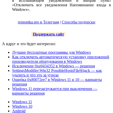
в всплывающем уведомлении и выбрав пункт
«Отключить все уведомления Напоминание входа в
Windows».
remontka.pro в Телеграм
|
Способы подписки
Поддержать сайт
А вдруг и это будет интересно:
Лучшие бесплатные программы для Windows
Как отключить автоматическую установку приложений
производителя оборудования в Windows
Исключение 0xe0434352 в Windows — решения
SettingsModifier:Win32 PossibleHostsFileHijack — как
удалить и что это за угроза
Ошибка 0x80072ee7 в Windows 11 и 10 — варианты
решения
Windows 11 перезагружается при выключении —
варианты решения
Windows 11
Windows 10
Android