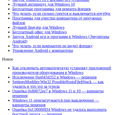
Лучший антивирус для Windows 10
Бесплатные программы для ремонта флешек
Что делать, если сильно греется и выключается ноутбук
Программы для очистки компьютера от ненужных
файлов
Лучший браузер для Windows
Бесплатный офис для Windows
Запуск Android игр и программ в Windows (Эмуляторы
Android)
Что делать, если компьютер не видит флешку
Управление Android с компьютера
Новое
Как отключить автоматическую установку приложений
производителя оборудования в Windows
Исключение 0xe0434352 в Windows — решения
SettingsModifier:Win32 PossibleHostsFileHijack — как
удалить и что это за угроза
Ошибка 0x80072ee7 в Windows 11 и 10 — варианты
решения
Windows 11 перезагружается при выключении —
варианты решения
Ошибка 0xC00000D4 Windows не удалось выполнить
быстрый запуск — решения