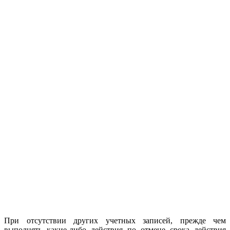
При отсутствии других учетных записей, прежде чем
выполнять какие-либо действия по отмене срока действия