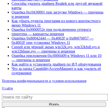
Способы удалить драйвер Realtek или другой звуковой
карты
Ошибка 0xc0430001 при загрузке Windows — причины
и решения
Как убрать пункты программ из нового контекстного
меню Windows 11
Ошибка 0x0000052e при подключении сетевого
принтера — варианты решения
Ошибки 0x80042444 — 0x4002F и 0x80070057 —
0x4002F при установке Windows 11
Синий или чёрный экран win32k.sys, win32kfull.sys и
win32kbase.sys — причины и решения
Ошибка приложения 0xc0000409 в Windows 11 или 10
— причины и решения
Как найти и установить драйвер по ИД оборудования
Что за папка CapabilityAccessManager и как удалить её
содержимое
Политика конфиденциальности и условия использования
О сайте
Искать