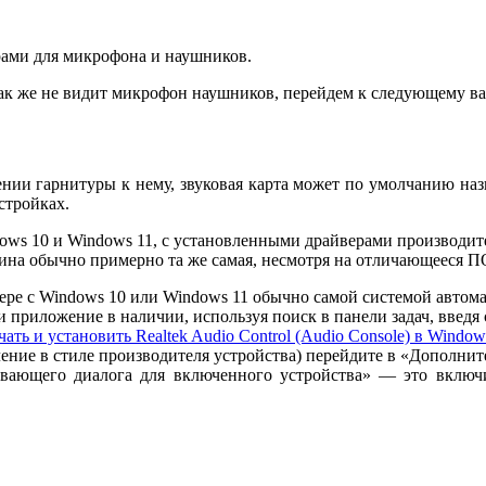
рами для микрофона и наушников.
ак же не видит микрофон наушников, перейдем к следующему ва
ии гарнитуры к нему, звуковая карта может по умолчанию назна
стройках.
dows 10 и Windows 11, с установленными драйверами производите
ртина обычно примерно та же самая, несмотря на отличающееся П
ере с Windows 10 или Windows 11 обычно самой системой автома
 приложение в наличии, используя поиск в панели задач, введя с
чать и установить Realtek Audio Control (Audio Console) в Window
ление в стиле производителя устройства) перейдите в «Дополнит
вающего диалога для включенного устройства» — это включ