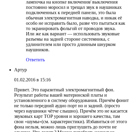
лампочка на кнопке включения/ выключения
постоянно моросил и трещал звук в наушниках
подключенных к передней панели, это была
обычная электромагнитная наводка, и никак её
особо не исправить было, разве что пытаться как
то экранировать фольгой от проводов звука.
Или же как вариант — использовать звуковые
разъемы на задней стороне системника, с
удлинителем или просто длинным шнурком
наушников.
Ответить
Артур
01.02.2016 в 15:16
Привет. Это паразитный электромагнитный фон.
Результат работы вашей материнской платы и
установленного в систему оборудования. Причём фонит
не только передний аудио порт но и задний. (просто
через наушники чётче слышно). Причём это не касается
звуковых карт TOP уровня и хорошего качества, там
свои «шумы»(см. характеристики). Избавиться от этого
фона нельзя, можно лишь приглушить до почти не