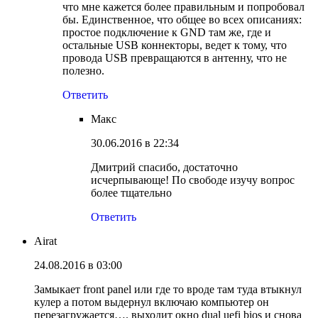
что мне кажется более правильным и попробовал
бы. Единственное, что общее во всех описаниях:
простое подключение к GND там же, где и
остальные USB коннекторы, ведет к тому, что
провода USB превращаются в антенну, что не
полезно.
Ответить
Макс
30.06.2016 в 22:34
Дмитрий спасибо, достаточно
исчерпывающе! По свободе изучу вопрос
более тщательно
Ответить
Airat
24.08.2016 в 03:00
Замыкает front panel или где то вроде там туда втыкнул
кулер а потом выдернул включаю компьютер он
перезагружается…. выходит окно dual uefi bios и снова