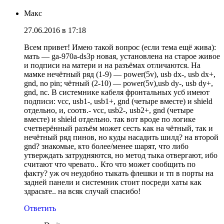
Макс
27.06.2016 в 17:18
Всем привет! Имею такой вопрос (если тема ещё жива):
мать — ga-970a-ds3p новая, установлена на старое живое
и подписи на матери и на разъёмах отличаются. На
мамке нечётный ряд (1-9) — power(5v), usb dx-, usb dx+,
gnd, no pin; чётный (2-10) — power(5v),usb dy-, usb dy+,
gnd, nc. В системнике кабеля фронтальных усб имеют
подписи: vcc, usb1-, usb1+, gnd (четыре вместе) и shield
отдельно, и, соотв.- vcc, usb2-, usb2+, gnd (четыре
вместе) и shield отдельно. так вот вроде по логике
счетверённый разъём может сесть как на чётный, так и
нечётный ряд пинов, но куды насадить шилд? на второй
gnd? знакомые, кто более/менее шарят, что либо
утверждать затрудняются, но метод тыка отвергают, ибо
считают что чревато.. Кто что может сообщить по
факту? уж оч неудобно тыкать флешки и тп в порты на
задней панели и системник стоит посреди хаты как
здрасьте.. на всяк случай спасибо!
Ответить