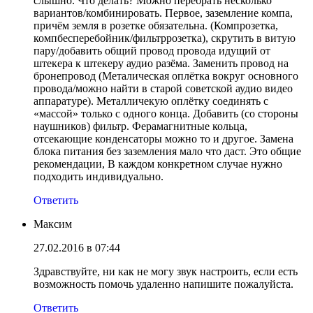
слышно. Что делать? Можно перебрать несколько
вариантов/комбинировать. Первое, заземление компа,
причём земля в розетке обязательна. (Компрозетка,
компбесперебойник/фильтррозетка), скрутить в витую
пару/добавить общий провод провода идущий от
штекера к штекеру аудио разёма. Заменить провод на
бронепровод (Металическая оплётка вокруг основного
провода/можно найти в старой советской аудио видео
аппаратуре). Металличекую оплётку соединять с
«массой» только с одного конца. Добавить (со стороны
наушников) фильтр. Ферамагнитные кольца,
отсекающие конденсаторы можно то и другое. Замена
блока питания без заземления мало что даст. Это общие
рекомендации, В каждом конкретном случае нужно
подходить индивидуально.
Ответить
Максим
27.02.2016 в 07:44
Здравствуйте, ни как не могу звук настроить, если есть
возможность помочь удаленно напишите пожалуйста.
Ответить