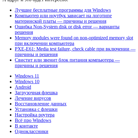
Лучшие бесплатные программы для Windows
Компьютер или ноутбук зависает на логотипе
материнской платы — причины и решения
Ошибка Non-System disk or disk error — варианты
решения
Memory modules were found on non-optimized memory slot
при включении компьютера
PXE-E61: Media test failure, check cable при включении —
причины и решения
Свистит или звенит блок питания компьютера —
причины и решения
Windows 11
Windows 10
Android
Загрузочная флешка
Лечение вирусов
Восстановление данных
Установка с флешки
Настройка роутера
Всё про Windows
В контакте
Одноклассники