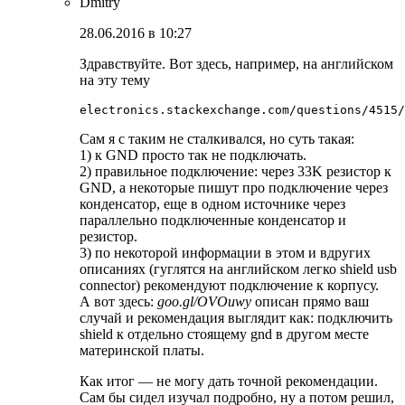
Dmitry
28.06.2016 в 10:27
Здравствуйте. Вот здесь, например, на английском
на эту тему
electronics.stackexchange.com/questions/4515/
Сам я с таким не сталкивался, но суть такая:
1) к GND просто так не подключать.
2) правильное подключение: через 33K резистор к
GND, а некоторые пишут про подключение через
конденсатор, еще в одном источнике через
параллельно подключенные конденсатор и
резистор.
3) по некоторой информации в этом и вдругих
описаниях (гуглятся на английском легко shield usb
connector) рекомендуют подключение к корпусу.
А вот здесь:
goo.gl/OVOuwy
описан прямо ваш
случай и рекомендация выглядит как: подключить
shield к отдельно стоящему gnd в другом месте
материнской платы.
Как итог — не могу дать точной рекомендации.
Сам бы сидел изучал подробно, ну а потом решил,