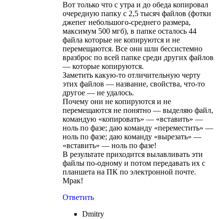
Вот только что с утра и до обеда копировал
очередную папку с 2,5 тысяч файлов (фотки
джепег небольшого-среднего размера,
максимум 500 мгб), в папке осталось 44
файла которые не копируются и не
перемещаются. Все они шли бессистемно
вразброс по всей папке среди других файлов
— которые копируются.
Заметить какую-то отличительную черту
этих файлов — название, свойства, что-то
другое — не удалось.
Почему они не копируются и не
перемещаются не понятно — выделяю файл,
командую «копировать» — «вставить» —
ноль по фазе; даю команду «переместить» —
ноль по фазе; даю команду «вырезать» —
«вставить» — ноль по фазе!
В результате приходится вылавливать эти
файлы по-одному и потом передавать их с
планшета на ПК по электронной почте.
Мрак!
Ответить
Dmitry