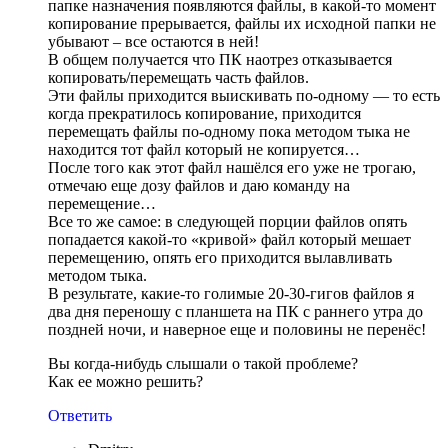
папке назначения появляются файлы, в какой-то момент
копирование прерывается, файлы их исходной папки не
убывают – все остаются в ней!
В общем получается что ПК наотрез отказывается
копировать/перемещать часть файлов.
Эти файлы приходится выискивать по-одному — то есть
когда прекратилось копирование, приходится
перемещать файлы по-одному пока методом тыка не
находится тот файл который не копируется…
После того как этот файл нашёлся его уже не трогаю,
отмечаю еще дозу файлов и даю команду на
перемещение…
Все то же самое: в следующей порции файлов опять
попадается какой-то «кривой» файл который мешает
перемещению, опять его приходится вылавливать
методом тыка.
В результате, какие-то голимые 20-30-гигов файлов я
два дня переношу с планшета на ПК с раннего утра до
поздней ночи, и наверное еще и половины не перенёс!
Вы когда-нибудь слышали о такой проблеме?
Как ее можно решить?
Ответить