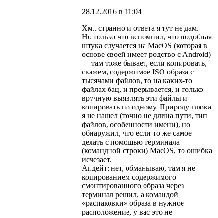
28.12.2016 в 11:04
Хм.. странно и ответа я тут не дам.
Но только что вспомнил, что подобная
штука случается на MacOS (которая в
основе своей имеет родство с Android)
— там тоже бывает, если копировать,
скажем, содержимое ISO образа с
тысячами файлов, то на каких-то
файлах бац, и прерывается, и только
вручную выявлять эти файлы и
копировать по одному. Природу глюка
я не нашел (точно не длина пути, тип
файлов, особенности имени), но
обнаружил, что если то же самое
делать с помощью терминала
(командной строки) MacOS, то ошибка
исчезает.
Апдейт: нет, обманываю, там я не
копированием содержимого
смонтированного образа через
терминал решил, а командой
«распаковки» образа в нужное
расположение, у вас это не