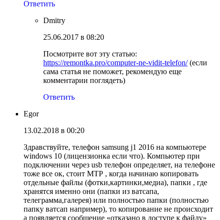
Ответить
Dmitry
25.06.2017 в 08:20
Посмотрите вот эту статью:
https://remontka.pro/computer-ne-vidit-telefon/
(если
сама статья не поможет, рекомендую еще
комментарии поглядеть)
Ответить
Egor
13.02.2018 в 00:20
Здравствуйте, телефон samsung j1 2016 на компьютере
windows 10 (лицензионка если что). Компьютер при
подключении через usb телефон определяет, на телефоне
тоже все ок, стоит МТР , когда начинаю копировать
отдельные файлы (фотки,картинки,медиа), папки , где
хранятся именно они (папки из ватсапа,
телеграмма,галерея) или полностью папки (полностью
папку ватсап например), то копирование не происходит
а появляется сообщение «отказано в доступе к файлу»