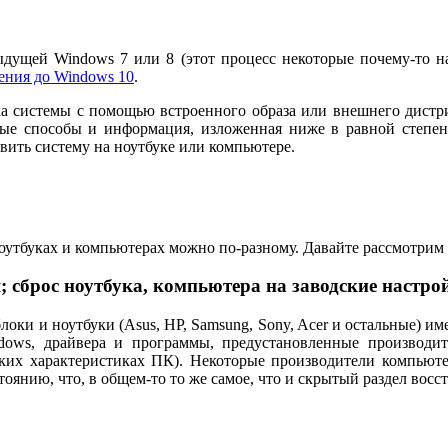
дыдущей Windows 7 или 8 (этот процесс некоторые почему-то 
ления до Windows 10
.
а системы с помощью встроенного образа или внешнего дистри
ные способы и информация, изложенная ниже в равной степен
вить систему на ноутбуке или компьютере.
оутбуках и компьютерах можно по-разному. Давайте рассмотрим
; сброс ноутбука, компьютера на заводские настро
оки и ноутбуки (Asus, HP, Samsung, Sony, Acer и остальные) им
ows, драйвера и программы, предустановленные производит
ских характеристиках ПК). Некоторые производители компьюте
оянию, что, в общем-то то же самое, что и скрытый раздел восс