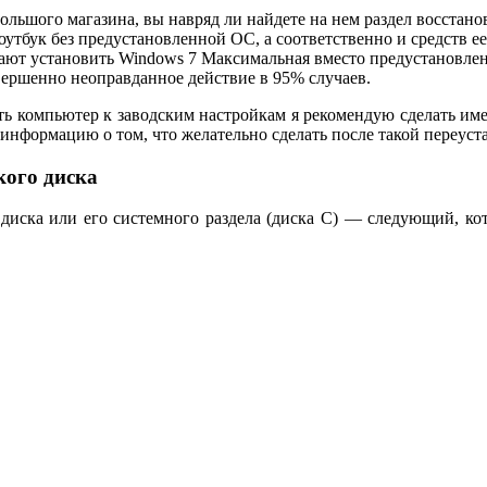
льшого магазина, вы навряд ли найдете на нем раздел восстано
оутбук без предустановленной ОС, а соответственно и средств е
ают установить Windows 7 Максимальная вместо предустановле
овершенно неоправданное действие в 95% случаев.
ить компьютер к заводским настройкам я рекомендую сделать име
информацию о том, что желательно сделать после такой переуст
кого диска
диска или его системного раздела (диска C) — следующий, кот