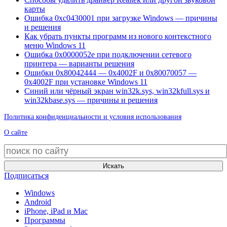
карты
Ошибка 0xc0430001 при загрузке Windows — причины
и решения
Как убрать пункты программ из нового контекстного
меню Windows 11
Ошибка 0x0000052e при подключении сетевого
принтера — варианты решения
Ошибки 0x80042444 — 0x4002F и 0x80070057 —
0x4002F при установке Windows 11
Синий или чёрный экран win32k.sys, win32kfull.sys и
win32kbase.sys — причины и решения
Политика конфиденциальности и условия использования
О сайте
Искать
Подписаться
Windows
Android
iPhone, iPad и Mac
Программы