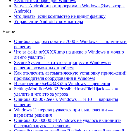
Бесплатный офис для Windows
Запуск Android игр и программ в Windows (Эмуляторы
Android)
Что делать, если компьютер не видит флешку
Управление Android с компьютера
Новое
Ошибка с кодом события 7000 в Windows — причины и
решения
Что за файл rtrXXXX.tmp на диске в Windows и можно
ли его удалить?
Secure System — что это за процесс в Windows и
решение возможных проблем
Как отключить автоматическую установку приложений
производителя оборудования в Windows
Исключение 0xe0434352 в Windows — решения
SettingsModifier:Win32 PossibleHostsFileHijack — как
удалить и что это за угроза
Ошибка 0x80072ee7 в Windows 11 и 10 — варианты
решения
Windows 11 перезагружается при выключении —
варианты решения
Ошибка 0xC00000D4 Windows не удалось выполнить
быстрый запуск — решения
Способы удалить драйвер Realtek или другой звуковой