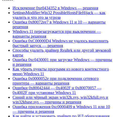
Исключение 0xe0434352 в Windows — решения
SettingsModifier:Win32 PossibleHostsFileHijack — как
удалить и что это за угроза
Ошибка 0x80072ee7 в Windows 11 и 10 — варианты
решения
Windows 11 перезагружается при выключении —
варианты решения
Ошибка 0xC00000D4 Windows не удалось выполнить
быстрый запуск — решения
Способы удалить драйвер Realtek или другой звуковой
карты
Ошибка 0xc0430001 при загрузке Windows — причины
и решения
Как убрать пункты программ из нового контекстного
меню Windows 11
Ошибка 0x0000052e при подключении сетевого
принтера — варианты решения
Ошибки 0x80042444 — 0x4002F и 0x80070057 —
0x4002F при установке Windows 11
Синий или чёрный экран win32k.sys, win32kfull.sys и
win32kbase.sys — причины и решения
Ошибка приложения 0xc0000409 в Windows 11 или 10
— причины и решения
Как найти и установить драйвер по ИД оборудования