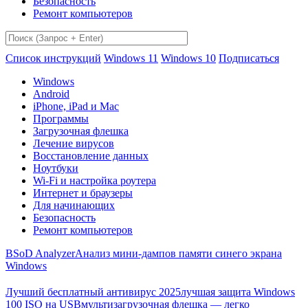
Безопасность
Ремонт компьютеров
Список инструкций
Windows 11
Windows 10
Подписаться
Windows
Android
iPhone, iPad и Mac
Программы
Загрузочная флешка
Лечение вирусов
Восстановление данных
Ноутбуки
Wi-Fi и настройка роутера
Интернет и браузеры
Для начинающих
Безопасность
Ремонт компьютеров
BSoD Analyzer
Анализ мини-дампов памяти синего экрана
Windows
Лучший бесплатный антивирус 2025
лучшая защита Windows
100 ISO на USB
мультизагрузочная флешка — легко