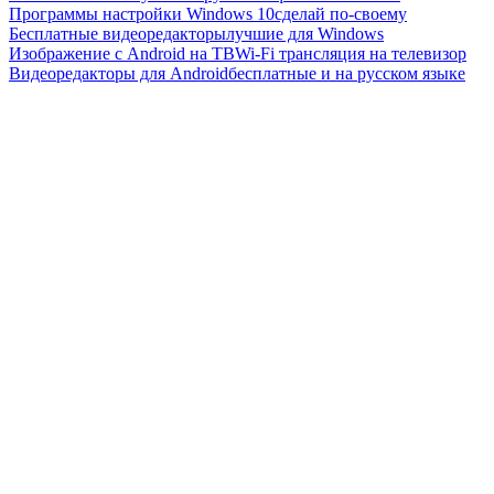
Программы настройки Windows 10
сделай по-своему
Бесплатные видеоредакторы
лучшие для Windows
Изображение с Android на ТВ
Wi-Fi трансляция на телевизор
Видеоредакторы для Android
бесплатные и на русском языке