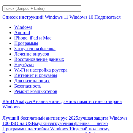
Список инструкций
Windows 11
Windows 10
Подписаться
Windows
Android
iPhone, iPad и Mac
Программы
Загрузочная флешка
Лечение вирусов
Восстановление данных
Ноутбуки
Wi-Fi и настройка роутера
Интернет и браузеры
Для начинающих
Безопасность
Ремонт компьютеров
BSoD Analyzer
Анализ мини-дампов памяти синего экрана
Windows
Лучший бесплатный антивирус 2025
лучшая защита Windows
100 ISO на USB
мультизагрузочная флешка — легко
Программы настройки Windows 10
сделай по-своему