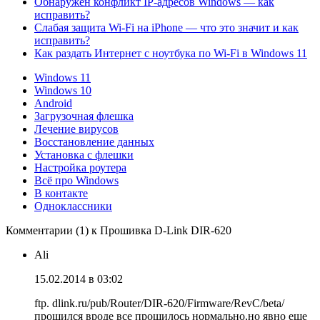
Обнаружен конфликт IP-адресов Windows — как
исправить?
Слабая защита Wi-Fi на iPhone — что это значит и как
исправить?
Как раздать Интернет с ноутбука по Wi-Fi в Windows 11
Windows 11
Windows 10
Android
Загрузочная флешка
Лечение вирусов
Восстановление данных
Установка с флешки
Настройка роутера
Всё про Windows
В контакте
Одноклассники
Комментарии (1) к Прошивка D-Link DIR-620
Ali
15.02.2014 в 03:02
ftp. dlink.ru/pub/Router/DIR-620/Firmware/RevC/beta/
прошился вроде все прошилось нормально,но явно еще