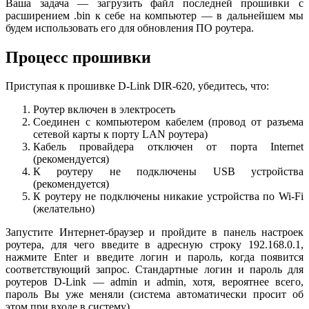
Ваша задача — загрузить файл последней прошивки с
расширением .bin к себе на компьютер — в дальнейшем мы
будем использовать его для обновления ПО роутера.
Процесс прошивки
Приступая к прошивке D-Link DIR-620, убедитесь, что:
Роутер включен в электросеть
Соединен с компьютером кабелем (провод от разъема
сетевой карты к порту LAN роутера)
Кабель провайдера отключен от порта Internet
(рекомендуется)
К роутеру не подключены USB устройства
(рекомендуется)
К роутеру не подключены никакие устройства по Wi-Fi
(желательно)
Запустите Интернет-браузер и пройдите в панель настроек
роутера, для чего введите в адресную строку 192.168.0.1,
нажмите Enter и введите логин и пароль, когда появится
соответствующий запрос. Стандартные логин и пароль для
роутеров D-Link — admin и admin, хотя, вероятнее всего,
пароль Вы уже меняли (система автоматически просит об
этом при входе в систему).