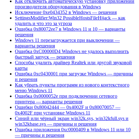
Как отключить автоматическую установку приложений
производителя оборудования в Windows
Исключение 0xe0434352 в Windows — решения
SettingsModifier:Win32 PossibleHostsFileHijack — как
удалить и что это за угроза
Ошибка 0x80072ee7 в Windows 11 и 10 — варианты
решения
Windows 11 перезагружается при выключении —
варианты решения
Ошибка 0xC00000D4 Windows не удалось выполнить
быстрый запуск — решения
Способы удалить драйвер Realtek или другой звуковой
карты
Ошибка 0xc0430001 при загрузке Windows — причины
и решения
Как убрать пункты программ из нового контекстного
меню Windows 11
Ошибка 0x0000052e при подключении сетевого
принтера — варианты решения
Ошибки 0x80042444 — 0x4002F и 0x80070057 —
0x4002F при установке Windows 11
Синий или чёрный экран win32k.sys, win32kfull.sys и
win32kbase.sys — причины и решения
Ошибка приложения 0xc0000409 в Windows 11 или 10
— причины и решения