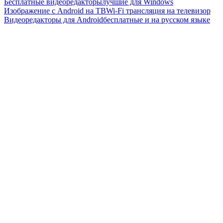
Бесплатные видеоредакторы
лучшие для Windows
Изображение с Android на ТВ
Wi-Fi трансляция на телевизор
Видеоредакторы для Android
бесплатные и на русском языке