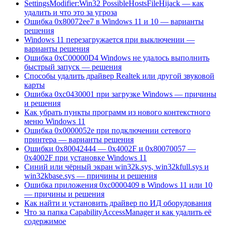
SettingsModifier:Win32 PossibleHostsFileHijack — как
удалить и что это за угроза
Ошибка 0x80072ee7 в Windows 11 и 10 — варианты
решения
Windows 11 перезагружается при выключении —
варианты решения
Ошибка 0xC00000D4 Windows не удалось выполнить
быстрый запуск — решения
Способы удалить драйвер Realtek или другой звуковой
карты
Ошибка 0xc0430001 при загрузке Windows — причины
и решения
Как убрать пункты программ из нового контекстного
меню Windows 11
Ошибка 0x0000052e при подключении сетевого
принтера — варианты решения
Ошибки 0x80042444 — 0x4002F и 0x80070057 —
0x4002F при установке Windows 11
Синий или чёрный экран win32k.sys, win32kfull.sys и
win32kbase.sys — причины и решения
Ошибка приложения 0xc0000409 в Windows 11 или 10
— причины и решения
Как найти и установить драйвер по ИД оборудования
Что за папка CapabilityAccessManager и как удалить её
содержимое