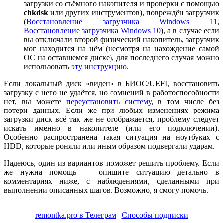
загрузки со съёмного накопителя и проверки с помощью
chkdsk
или других инструментов), повреждён загрузчик
(
Восстановление загрузчика Windows 11
,
Восстановление загрузчика Windows 10
), а в случае если
вы отключали второй физический накопитель, загрузчик
мог находится на нём (несмотря на нахождение самой
ОС на оставшемся диске), для последнего случая можно
использовать
эту инструкцию
.
Если локальный диск «виден» в БИОС/UEFI, восстановить
загрузку с него не удаётся, но сомнений в работоспособности
нет, вы можете
переустановить систему
, в том числе без
потери данных. Если же при любых изменениях режима
загрузки диск всё так же не отображается, проблему следует
искать именно в накопителе (или его подключении).
Особенно распространена такая ситуация на ноутбуках с
HDD, которые роняли или иным образом подвергали ударам.
Надеюсь, один из вариантов поможет решить проблему. Если
же нужна помощь — опишите ситуацию детально в
комментариях ниже, с наблюдениями, сделанными при
выполнении описанных шагов. Возможно, я смогу помочь.
remontka.pro в Телеграм
|
Способы подписки