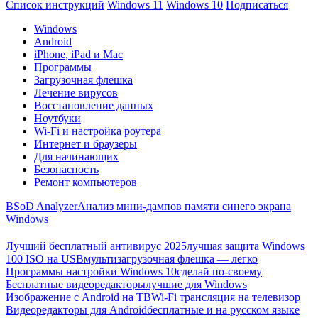
Список инструкций
Windows 11
Windows 10
Подписаться
Windows
Android
iPhone, iPad и Mac
Программы
Загрузочная флешка
Лечение вирусов
Восстановление данных
Ноутбуки
Wi-Fi и настройка роутера
Интернет и браузеры
Для начинающих
Безопасность
Ремонт компьютеров
BSoD Analyzer
Анализ мини-дампов памяти синего экрана
Windows
Лучший бесплатный антивирус 2025
лучшая защита Windows
100 ISO на USB
мультизагрузочная флешка — легко
Программы настройки Windows 10
сделай по-своему
Бесплатные видеоредакторы
лучшие для Windows
Изображение с Android на ТВ
Wi-Fi трансляция на телевизор
Видеоредакторы для Android
бесплатные и на русском языке