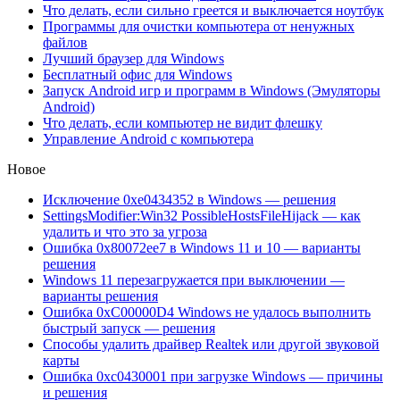
Что делать, если сильно греется и выключается ноутбук
Программы для очистки компьютера от ненужных
файлов
Лучший браузер для Windows
Бесплатный офис для Windows
Запуск Android игр и программ в Windows (Эмуляторы
Android)
Что делать, если компьютер не видит флешку
Управление Android с компьютера
Новое
Исключение 0xe0434352 в Windows — решения
SettingsModifier:Win32 PossibleHostsFileHijack — как
удалить и что это за угроза
Ошибка 0x80072ee7 в Windows 11 и 10 — варианты
решения
Windows 11 перезагружается при выключении —
варианты решения
Ошибка 0xC00000D4 Windows не удалось выполнить
быстрый запуск — решения
Способы удалить драйвер Realtek или другой звуковой
карты
Ошибка 0xc0430001 при загрузке Windows — причины
и решения