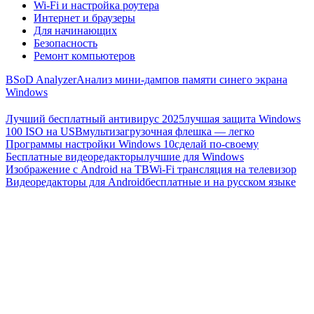
Wi-Fi и настройка роутера
Интернет и браузеры
Для начинающих
Безопасность
Ремонт компьютеров
BSoD Analyzer
Анализ мини-дампов памяти синего экрана
Windows
Лучший бесплатный антивирус 2025
лучшая защита Windows
100 ISO на USB
мультизагрузочная флешка — легко
Программы настройки Windows 10
сделай по-своему
Бесплатные видеоредакторы
лучшие для Windows
Изображение с Android на ТВ
Wi-Fi трансляция на телевизор
Видеоредакторы для Android
бесплатные и на русском языке