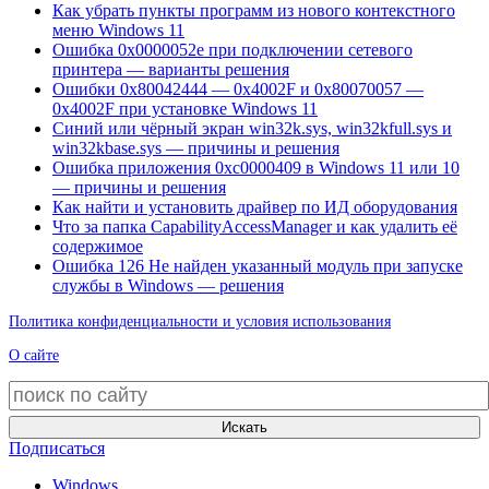
Как убрать пункты программ из нового контекстного
меню Windows 11
Ошибка 0x0000052e при подключении сетевого
принтера — варианты решения
Ошибки 0x80042444 — 0x4002F и 0x80070057 —
0x4002F при установке Windows 11
Синий или чёрный экран win32k.sys, win32kfull.sys и
win32kbase.sys — причины и решения
Ошибка приложения 0xc0000409 в Windows 11 или 10
— причины и решения
Как найти и установить драйвер по ИД оборудования
Что за папка CapabilityAccessManager и как удалить её
содержимое
Ошибка 126 Не найден указанный модуль при запуске
службы в Windows — решения
Политика конфиденциальности и условия использования
О сайте
Искать
Подписаться
Windows