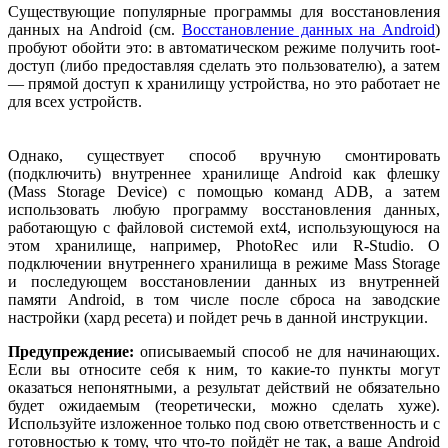
Существующие популярные программы для восстановления
данных на Android (см.
Восстановление данных на Android
)
пробуют обойти это: в автоматическом режиме получить root-
доступ (либо предоставляя сделать это пользователю), а затем
— прямой доступ к хранилищу устройства, но это работает не
для всех устройств.
Однако, существует способ вручную смонтировать
(подключить) внутреннее хранилище Android как флешку
(Mass Storage Device) с помощью команд ADB, а затем
использовать любую программу восстановления данных,
работающую с файловой системой ext4, использующуюся на
этом хранилище, например, PhotoRec или R-Studio. О
подключении внутреннего хранилища в режиме Mass Storage
и последующем восстановлении данных из внутренней
памяти Android, в том числе после сброса на заводские
настройки (хард ресета) и пойдет речь в данной инструкции.
Предупреждение:
описываемый способ не для начинающих.
Если вы относите себя к ним, то какие-то пункты могут
оказаться непонятными, а результат действий не обязательно
будет ожидаемым (теоретически, можно сделать хуже).
Используйте изложенное только под свою ответственность и с
готовностью к тому, что что-то пойдёт не так, а ваше Android