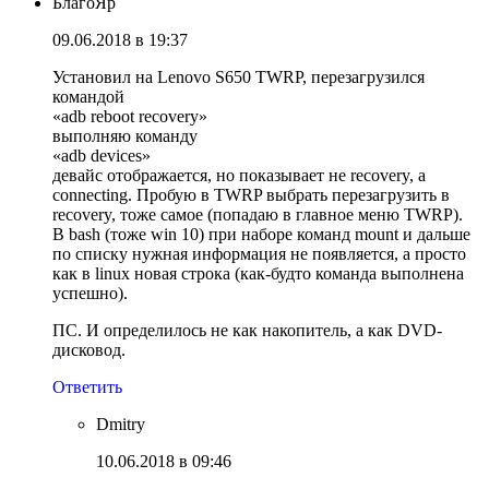
БлагоЯр
09.06.2018 в 19:37
Установил на Lenovo S650 TWRP, перезагрузился
командой
«adb reboot recovery»
выполняю команду
«adb devices»
девайс отображается, но показывает не recovery, а
connecting. Пробую в TWRP выбрать перезагрузить в
recovery, тоже самое (попадаю в главное меню TWRP).
В bash (тоже win 10) при наборе команд mount и дальше
по списку нужная информация не появляется, а просто
как в linux новая строка (как-будто команда выполнена
успешно).
ПС. И определилось не как накопитель, а как DVD-
дисковод.
Ответить
Dmitry
10.06.2018 в 09:46