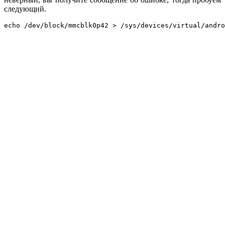
следующий.
echo /dev/block/mmcblk0p42 > /sys/devices/virtual/andro