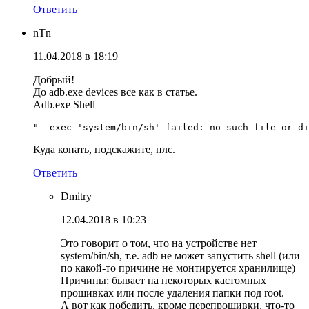
Ответить
nTn
11.04.2018 в 18:19
Добрый!
До adb.exe devices все как в статье.
Adb.exe Shell
"- exec 'system/bin/sh' failed: no such file or di
Куда копать, подскажите, плс.
Ответить
Dmitry
12.04.2018 в 10:23
Это говорит о том, что на устройстве нет
system/bin/sh, т.е. adb не может запустить shell (или
по какой-то причине не монтируется хранилище)
Причины: бывает на некоторых кастомных
прошивках или после удаления папки под root.
А вот как победить, кроме перепрошивки, что-то