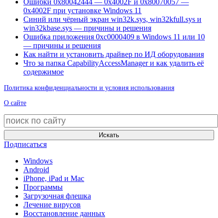
Ошибки 0x80042444 — 0x4002F и 0x80070057 —
0x4002F при установке Windows 11
Синий или чёрный экран win32k.sys, win32kfull.sys и
win32kbase.sys — причины и решения
Ошибка приложения 0xc0000409 в Windows 11 или 10
— причины и решения
Как найти и установить драйвер по ИД оборудования
Что за папка CapabilityAccessManager и как удалить её
содержимое
Политика конфиденциальности и условия использования
О сайте
Искать
Подписаться
Windows
Android
iPhone, iPad и Mac
Программы
Загрузочная флешка
Лечение вирусов
Восстановление данных