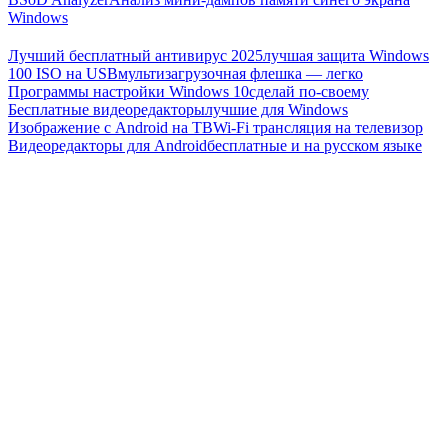
Windows
Лучший бесплатный антивирус 2025
лучшая защита Windows
100 ISO на USB
мультизагрузочная флешка — легко
Программы настройки Windows 10
сделай по-своему
Бесплатные видеоредакторы
лучшие для Windows
Изображение с Android на ТВ
Wi-Fi трансляция на телевизор
Видеоредакторы для Android
бесплатные и на русском языке