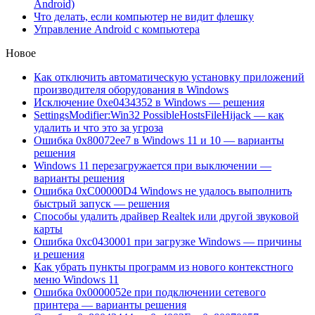
Android)
Что делать, если компьютер не видит флешку
Управление Android с компьютера
Новое
Как отключить автоматическую установку приложений
производителя оборудования в Windows
Исключение 0xe0434352 в Windows — решения
SettingsModifier:Win32 PossibleHostsFileHijack — как
удалить и что это за угроза
Ошибка 0x80072ee7 в Windows 11 и 10 — варианты
решения
Windows 11 перезагружается при выключении —
варианты решения
Ошибка 0xC00000D4 Windows не удалось выполнить
быстрый запуск — решения
Способы удалить драйвер Realtek или другой звуковой
карты
Ошибка 0xc0430001 при загрузке Windows — причины
и решения
Как убрать пункты программ из нового контекстного
меню Windows 11
Ошибка 0x0000052e при подключении сетевого
принтера — варианты решения