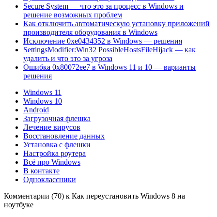
Secure System — что это за процесс в Windows и
решение возможных проблем
Как отключить автоматическую установку приложений
производителя оборудования в Windows
Исключение 0xe0434352 в Windows — решения
SettingsModifier:Win32 PossibleHostsFileHijack — как
удалить и что это за угроза
Ошибка 0x80072ee7 в Windows 11 и 10 — варианты
решения
Windows 11
Windows 10
Android
Загрузочная флешка
Лечение вирусов
Восстановление данных
Установка с флешки
Настройка роутера
Всё про Windows
В контакте
Одноклассники
Комментарии (70) к Как переустановить Windows 8 на
ноутбуке