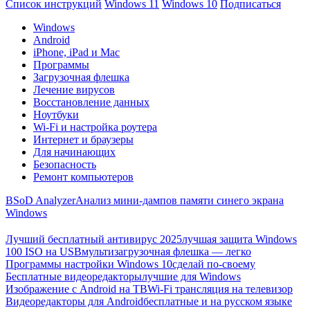
Список инструкций
Windows 11
Windows 10
Подписаться
Windows
Android
iPhone, iPad и Mac
Программы
Загрузочная флешка
Лечение вирусов
Восстановление данных
Ноутбуки
Wi-Fi и настройка роутера
Интернет и браузеры
Для начинающих
Безопасность
Ремонт компьютеров
BSoD Analyzer
Анализ мини-дампов памяти синего экрана
Windows
Лучший бесплатный антивирус 2025
лучшая защита Windows
100 ISO на USB
мультизагрузочная флешка — легко
Программы настройки Windows 10
сделай по-своему
Бесплатные видеоредакторы
лучшие для Windows
Изображение с Android на ТВ
Wi-Fi трансляция на телевизор
Видеоредакторы для Android
бесплатные и на русском языке