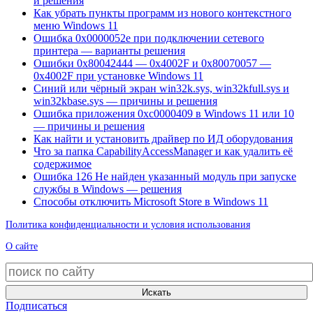
и решения
Как убрать пункты программ из нового контекстного
меню Windows 11
Ошибка 0x0000052e при подключении сетевого
принтера — варианты решения
Ошибки 0x80042444 — 0x4002F и 0x80070057 —
0x4002F при установке Windows 11
Синий или чёрный экран win32k.sys, win32kfull.sys и
win32kbase.sys — причины и решения
Ошибка приложения 0xc0000409 в Windows 11 или 10
— причины и решения
Как найти и установить драйвер по ИД оборудования
Что за папка CapabilityAccessManager и как удалить её
содержимое
Ошибка 126 Не найден указанный модуль при запуске
службы в Windows — решения
Способы отключить Microsoft Store в Windows 11
Политика конфиденциальности и условия использования
О сайте
Искать
Подписаться