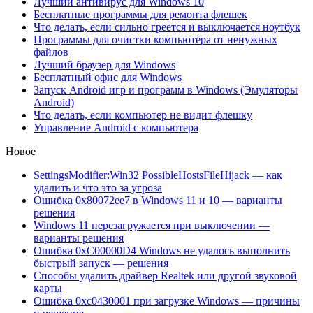
Лучший антивирус для Windows 10
Бесплатные программы для ремонта флешек
Что делать, если сильно греется и выключается ноутбук
Программы для очистки компьютера от ненужных
файлов
Лучший браузер для Windows
Бесплатный офис для Windows
Запуск Android игр и программ в Windows (Эмуляторы
Android)
Что делать, если компьютер не видит флешку
Управление Android с компьютера
Новое
SettingsModifier:Win32 PossibleHostsFileHijack — как
удалить и что это за угроза
Ошибка 0x80072ee7 в Windows 11 и 10 — варианты
решения
Windows 11 перезагружается при выключении —
варианты решения
Ошибка 0xC00000D4 Windows не удалось выполнить
быстрый запуск — решения
Способы удалить драйвер Realtek или другой звуковой
карты
Ошибка 0xc0430001 при загрузке Windows — причины