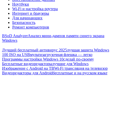
Ноутбуки
Wi-Fi и настройка роутера
Интернет и браузеры
Для начинающих
Безопасность
Ремонт компьютеров
BSoD Analyzer
Анализ мини-дампов памяти синего экрана
Windows
Лучший бесплатный антивирус 2025
лучшая защита Windows
100 ISO на USB
мультизагрузочная флешка — легко
Программы настройки Windows 10
сделай по-своему
Бесплатные видеоредакторы
лучшие для Windows
Изображение с Android на ТВ
Wi-Fi трансляция на телевизор
Видеоредакторы для Android
бесплатные и на русском языке