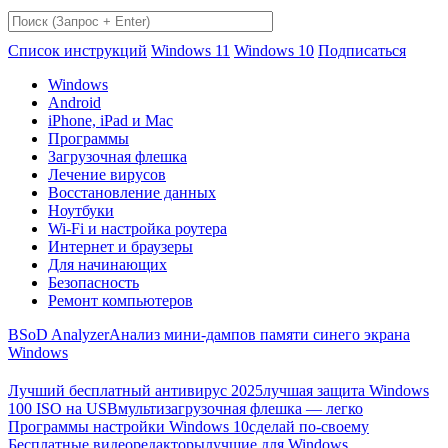
Список инструкций
Windows 11
Windows 10
Подписаться
Windows
Android
iPhone, iPad и Mac
Программы
Загрузочная флешка
Лечение вирусов
Восстановление данных
Ноутбуки
Wi-Fi и настройка роутера
Интернет и браузеры
Для начинающих
Безопасность
Ремонт компьютеров
BSoD Analyzer
Анализ мини-дампов памяти синего экрана
Windows
Лучший бесплатный антивирус 2025
лучшая защита Windows
100 ISO на USB
мультизагрузочная флешка — легко
Программы настройки Windows 10
сделай по-своему
Бесплатные видеоредакторы
лучшие для Windows