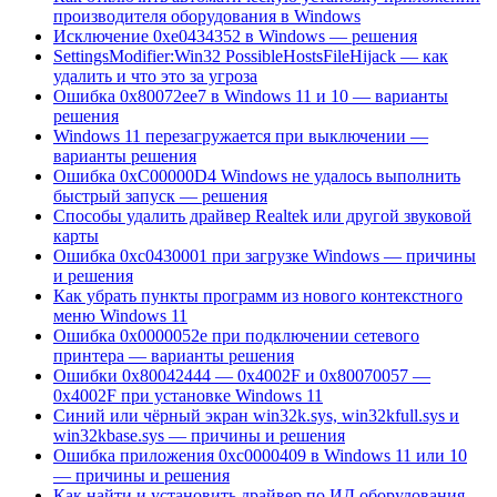
производителя оборудования в Windows
Исключение 0xe0434352 в Windows — решения
SettingsModifier:Win32 PossibleHostsFileHijack — как
удалить и что это за угроза
Ошибка 0x80072ee7 в Windows 11 и 10 — варианты
решения
Windows 11 перезагружается при выключении —
варианты решения
Ошибка 0xC00000D4 Windows не удалось выполнить
быстрый запуск — решения
Способы удалить драйвер Realtek или другой звуковой
карты
Ошибка 0xc0430001 при загрузке Windows — причины
и решения
Как убрать пункты программ из нового контекстного
меню Windows 11
Ошибка 0x0000052e при подключении сетевого
принтера — варианты решения
Ошибки 0x80042444 — 0x4002F и 0x80070057 —
0x4002F при установке Windows 11
Синий или чёрный экран win32k.sys, win32kfull.sys и
win32kbase.sys — причины и решения
Ошибка приложения 0xc0000409 в Windows 11 или 10
— причины и решения
Как найти и установить драйвер по ИД оборудования