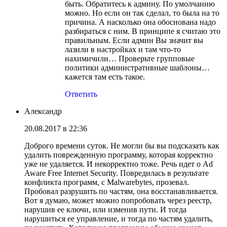
быть. Обратитесь к админу. По умолчанию
можно. Но если он так сделал, то была на то
причина. А насколько она обоснована надо
разбираться с ним. В принципе я считаю это
правильным. Если админ Вы значит вы
лазили в настройках и там что-то
нахимичили… Проверьте групповые
политики административные шаблоны…
кажется там есть такое.
Ответить
Александр
20.08.2017 в 22:36
Доброго времени суток. Не могли бы вы подсказать как
удалить поврежденную программу, которая корректно
уже не удаляется. И некорректно тоже. Речь идет о Ad
Aware Free Internet Security. Повредилась в результате
конфликта программ, с Malwarebytes, прозевал.
Пробовал разрушить по частям, она восстанавливается.
Вот я думаю, может можно попробовать через реестр,
нарушив ее ключи, или изменив пути. И тогда
нарушиться ее управление, и тогда по частям удалить,