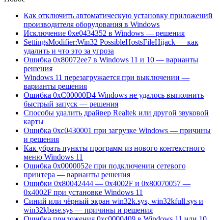
Как отключить автоматическую установку приложений
производителя оборудования в Windows
Исключение 0xe0434352 в Windows — решения
SettingsModifier:Win32 PossibleHostsFileHijack — как
удалить и что это за угроза
Ошибка 0x80072ee7 в Windows 11 и 10 — варианты
решения
Windows 11 перезагружается при выключении —
варианты решения
Ошибка 0xC00000D4 Windows не удалось выполнить
быстрый запуск — решения
Способы удалить драйвер Realtek или другой звуковой
карты
Ошибка 0xc0430001 при загрузке Windows — причины
и решения
Как убрать пункты программ из нового контекстного
меню Windows 11
Ошибка 0x0000052e при подключении сетевого
принтера — варианты решения
Ошибки 0x80042444 — 0x4002F и 0x80070057 —
0x4002F при установке Windows 11
Синий или чёрный экран win32k.sys, win32kfull.sys и
win32kbase.sys — причины и решения
Ошибка приложения 0xc0000409 в Windows 11 или 10