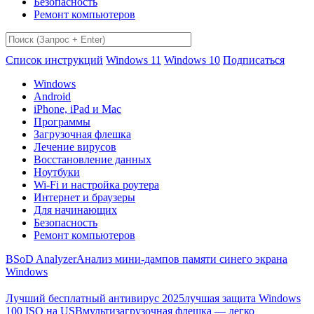
Безопасность
Ремонт компьютеров
Список инструкций
Windows 11
Windows 10
Подписаться
Windows
Android
iPhone, iPad и Mac
Программы
Загрузочная флешка
Лечение вирусов
Восстановление данных
Ноутбуки
Wi-Fi и настройка роутера
Интернет и браузеры
Для начинающих
Безопасность
Ремонт компьютеров
BSoD Analyzer
Анализ мини-дампов памяти синего экрана
Windows
Лучший бесплатный антивирус 2025
лучшая защита Windows
100 ISO на USB
мультизагрузочная флешка — легко