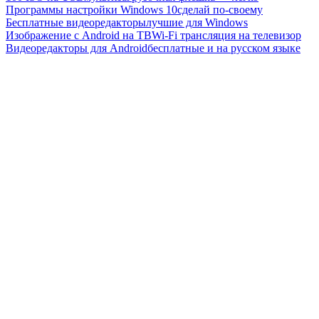
Программы настройки Windows 10
сделай по-своему
Бесплатные видеоредакторы
лучшие для Windows
Изображение с Android на ТВ
Wi-Fi трансляция на телевизор
Видеоредакторы для Android
бесплатные и на русском языке