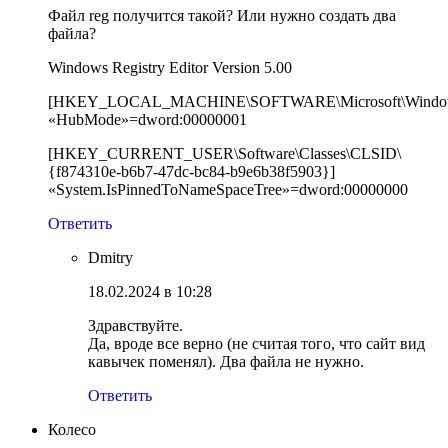
Файл reg получится такой? Или нужно создать два
файла?
Windows Registry Editor Version 5.00
[HKEY_LOCAL_MACHINE\SOFTWARE\Microsoft\Windows\C
«HubMode»=dword:00000001
[HKEY_CURRENT_USER\Software\Classes\CLSID\
{f874310e-b6b7-47dc-bc84-b9e6b38f5903}]
«System.IsPinnedToNameSpaceTree»=dword:00000000
Ответить
Dmitry
18.02.2024 в 10:28
Здравствуйте.
Да, вроде все верно (не считая того, что сайт вид
кавычек поменял). Два файла не нужно.
Ответить
Колесо