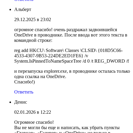
Альберт
29.12.2025 в 23:02
огромное спасибо! очень раздражал задвоившейся
OneDrive в проводнике. После ввода вот этого текста в
командной строке:
reg add HKCU\ Software\ Classes \CLSID\ {018D5C66-
4533-4307-9B53-224DE2ED1FE6} /v
System.IsPinnedToNameSpaceTree /d 0 /t REG_DWORD /f
и перезапуска explorer.exe, в проводнике осталась только
одна ссылка на OneDrive.
Спасибо!)
Ответить
Денис
02.01.2026 в 12:22
Огромное спасибо!
Вы не могли бы еще и написать, как убрать пункты
«Главная», «Галерея» и «OneDrive» не только в