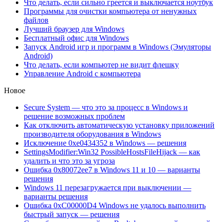
Что делать, если сильно греется и выключается ноутбук
Программы для очистки компьютера от ненужных
файлов
Лучший браузер для Windows
Бесплатный офис для Windows
Запуск Android игр и программ в Windows (Эмуляторы
Android)
Что делать, если компьютер не видит флешку
Управление Android с компьютера
Новое
Secure System — что это за процесс в Windows и
решение возможных проблем
Как отключить автоматическую установку приложений
производителя оборудования в Windows
Исключение 0xe0434352 в Windows — решения
SettingsModifier:Win32 PossibleHostsFileHijack — как
удалить и что это за угроза
Ошибка 0x80072ee7 в Windows 11 и 10 — варианты
решения
Windows 11 перезагружается при выключении —
варианты решения
Ошибка 0xC00000D4 Windows не удалось выполнить
быстрый запуск — решения