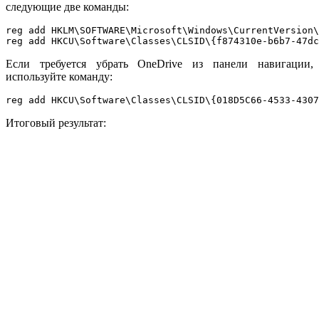
следующие две команды:
reg add HKLM\SOFTWARE\Microsoft\Windows\CurrentVersion\
reg add HKCU\Software\Classes\CLSID\{f874310e-b6b7-47dc
Если требуется убрать OneDrive из панели навигации,
используйте команду:
reg add HKCU\Software\Classes\CLSID\{018D5C66-4533-4307
Итоговый результат: