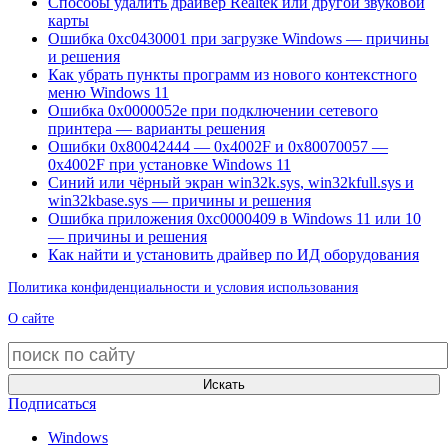
Способы удалить драйвер Realtek или другой звуковой
карты
Ошибка 0xc0430001 при загрузке Windows — причины
и решения
Как убрать пункты программ из нового контекстного
меню Windows 11
Ошибка 0x0000052e при подключении сетевого
принтера — варианты решения
Ошибки 0x80042444 — 0x4002F и 0x80070057 —
0x4002F при установке Windows 11
Синий или чёрный экран win32k.sys, win32kfull.sys и
win32kbase.sys — причины и решения
Ошибка приложения 0xc0000409 в Windows 11 или 10
— причины и решения
Как найти и установить драйвер по ИД оборудования
Политика конфиденциальности и условия использования
О сайте
Искать
Подписаться
Windows