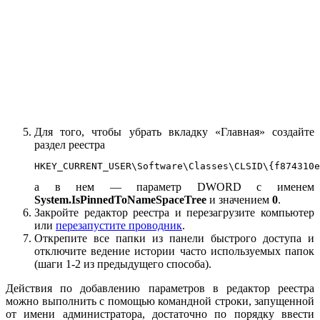
Для того, чтобы убрать вкладку «Главная» создайте
раздел реестра
HKEY_CURRENT_USER\Software\Classes\CLSID\{f874310e
а в нем — параметр DWORD с именем
System.IsPinnedToNameSpaceTree
и значением
0
.
Закройте редактор реестра и перезагрузите компьютер
или
перезапустите проводник
.
Открепите все папки из панели быстрого доступа и
отключите ведение истории часто используемых папок
(шаги 1-2 из предыдущего способа).
Действия по добавлению параметров в редактор реестра
можно выполнить с помощью командной строки, запущенной
от имени администратора, достаточно по порядку ввести