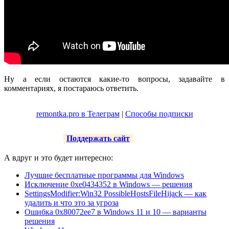
Ну а если остаются какие-то вопросы, задавайте в
комментариях, я постараюсь ответить.
remontka.pro в Телеграм
|
Способы подписки
Поддержать сайт
А вдруг и это будет интересно:
Лучшие бесплатные программы для Windows
Исключение 0xe0434352 в Windows — решения
SettingsModifier:Win32 PossibleHostsFileHijack — как
удалить и что это за угроза
Ошибка 0x80072ee7 в Windows 11 и 10 — варианты
решения