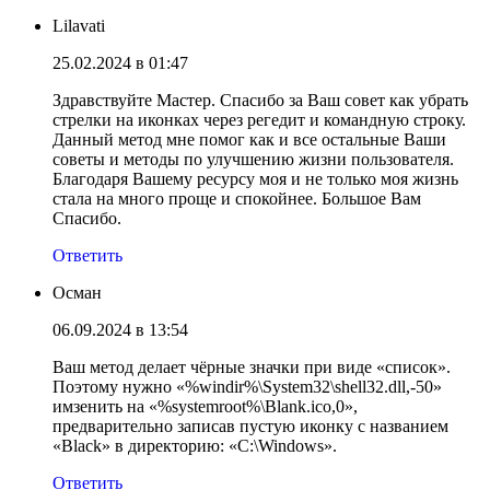
Lilavati
25.02.2024 в 01:47
Здравствуйте Мастер. Спасибо за Ваш совет как убрать
стрелки на иконках через регедит и командную строку.
Данный метод мне помог как и все остальные Ваши
советы и методы по улучшению жизни пользователя.
Благодаря Вашему ресурсу моя и не только моя жизнь
стала на много проще и спокойнее. Большое Вам
Спасибо.
Ответить
Осман
06.09.2024 в 13:54
Ваш метод делает чёрные значки при виде «список».
Поэтому нужно «%windir%\System32\shell32.dll,-50»
имзенить на «%systemroot%\Blank.ico,0»,
предварительно записав пустую иконку с названием
«Black» в директорию: «C:\Windows».
Ответить