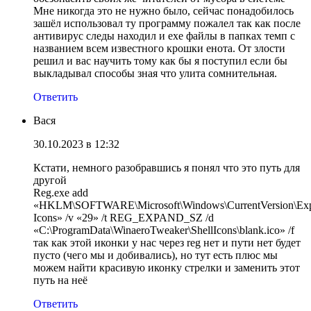
Мне никогда это не нужно было, сейчас понадобилось
зашёл использовал ту программу пожалел так как после
антивирус следы находил и ехе файлы в папках темп с
названием всем известного крошки енота. От злости
решил и вас научить тому как бы я поступил если бы
выкладывал способы зная что улита сомнительная.
Ответить
Вася
30.10.2023 в 12:32
Кстати, немного разобравшись я понял что это путь для
другой
Reg.exe add
«HKLM\SOFTWARE\Microsoft\Windows\CurrentVersion\Expl
Icons» /v «29» /t REG_EXPAND_SZ /d
«C:\ProgramData\WinaeroTweaker\ShellIcons\blank.ico» /f
так как этой иконки у нас через reg нет и пути нет будет
пусто (чего мы и добивались), но тут есть плюс мы
можем найти красивую иконку стрелки и заменить этот
путь на неё
Ответить