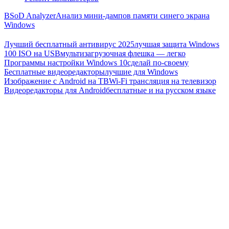
BSoD Analyzer
Анализ мини-дампов памяти синего экрана
Windows
Лучший бесплатный антивирус 2025
лучшая защита Windows
100 ISO на USB
мультизагрузочная флешка — легко
Программы настройки Windows 10
сделай по-своему
Бесплатные видеоредакторы
лучшие для Windows
Изображение с Android на ТВ
Wi-Fi трансляция на телевизор
Видеоредакторы для Android
бесплатные и на русском языке