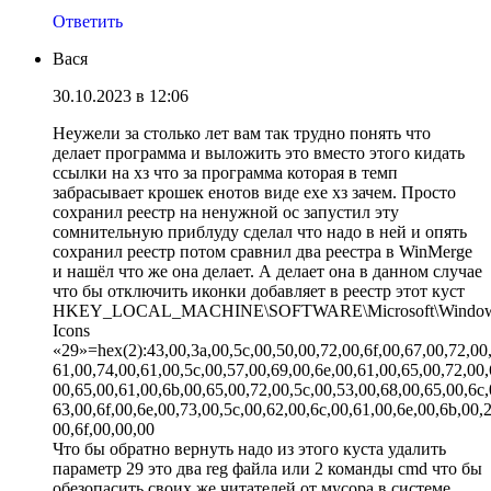
Ответить
Вася
30.10.2023 в 12:06
Неужели за столько лет вам так трудно понять что
делает программа и выложить это вместо этого кидать
ссылки на хз что за программа которая в темп
забрасывает крошек енотов виде ехе хз зачем. Просто
сохранил реестр на ненужной ос запустил эту
сомнительную приблуду сделал что надо в ней и опять
сохранил реестр потом сравнил два реестра в WinMerge
и нашёл что же она делает. А делает она в данном случае
что бы отключить иконки добавляет в реестр этот куст
HKEY_LOCAL_MACHINE\SOFTWARE\Microsoft\Windows\Cur
Icons
«29»=hex(2):43,00,3a,00,5c,00,50,00,72,00,6f,00,67,00,72,00,
61,00,74,00,61,00,5c,00,57,00,69,00,6e,00,61,00,65,00,72,00,
00,65,00,61,00,6b,00,65,00,72,00,5c,00,53,00,68,00,65,00,6c,
63,00,6f,00,6e,00,73,00,5c,00,62,00,6c,00,61,00,6e,00,6b,00,2
00,6f,00,00,00
Что бы обратно вернуть надо из этого куста удалить
параметр 29 это два reg файла или 2 команды cmd что бы
обезопасить своих же читателей от мусора в системе