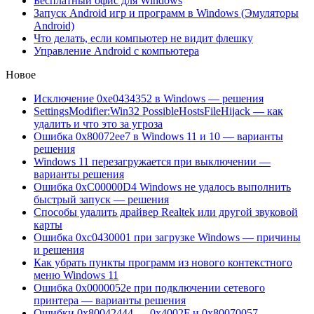
Бесплатный офис для Windows
Запуск Android игр и программ в Windows (Эмуляторы
Android)
Что делать, если компьютер не видит флешку
Управление Android с компьютера
Новое
Исключение 0xe0434352 в Windows — решения
SettingsModifier:Win32 PossibleHostsFileHijack — как
удалить и что это за угроза
Ошибка 0x80072ee7 в Windows 11 и 10 — варианты
решения
Windows 11 перезагружается при выключении —
варианты решения
Ошибка 0xC00000D4 Windows не удалось выполнить
быстрый запуск — решения
Способы удалить драйвер Realtek или другой звуковой
карты
Ошибка 0xc0430001 при загрузке Windows — причины
и решения
Как убрать пункты программ из нового контекстного
меню Windows 11
Ошибка 0x0000052e при подключении сетевого
принтера — варианты решения
Ошибки 0x80042444 — 0x4002F и 0x80070057 —