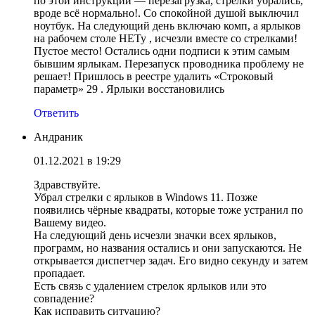
по этой инструкции — перезагрузка, стрелки убрались,
вроде всё нормально!. Со спокойной душой выключил
ноутбук. На следующий день включаю комп, а ярлыков
на рабочем столе НЕТу , исчезли вместе со стрелками!
Пустое место! Остались одни подписи к этим самым
бывшим ярлыкам. Перезапуск проводника проблему не
решает! Пришлось в реестре удалить «Строковый
параметр» 29 . Ярлыки восстановились
Ответить
Андраник
01.12.2021 в 19:29
Здравствуйте.
Убрал стрелки с ярлыков в Windows 11. Позже
появились чёрные квадраты, которые тоже устранил по
Вашему видео.
На следующий день исчезли значки всех ярлыков,
программ, но названия остались и они запускаются. Не
открывается диспетчер задач. Его видно секунду и затем
пропадает.
Есть связь с удалением стрелок ярлыков или это
совпадение?
Как исправить ситуацию?