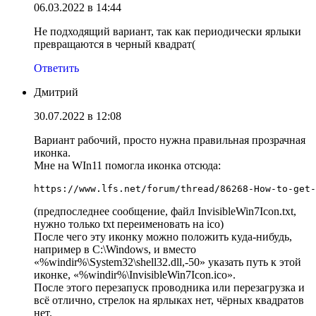
06.03.2022 в 14:44
Не подходящий вариант, так как периодически ярлыки
превращаются в черный квадрат(
Ответить
Дмитрий
30.07.2022 в 12:08
Вариант рабочий, просто нужна правильная прозрачная
иконка.
Мне на WIn11 помогла иконка отсюда:
https://www.lfs.net/forum/thread/86268-How-to-get-
(предпоследнее сообщение, файл InvisibleWin7Icon.txt,
нужно только txt переименовать на ico)
После чего эту иконку можно положить куда-нибудь,
например в C:\Windows, и вместо
«%windir%\System32\shell32.dll,-50» указать путь к этой
иконке, «%windir%\InvisibleWin7Icon.ico».
После этого перезапуск проводника или перезагрузка и
всё отлично, стрелок на ярлыках нет, чёрных квадратов
нет.