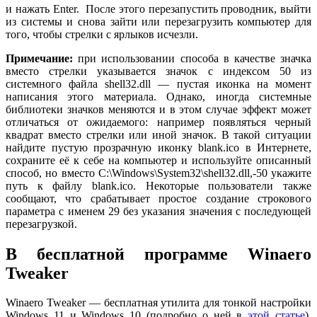
и нажать Enter. После этого перезапустить проводник, выйти
из системы и снова зайти или перезагрузить компьютер для
того, чтобы стрелки с ярлыков исчезли.
Примечание:
при использовании способа в качестве значка
вместо стрелки указывается значок с индексом 50 из
системного файла shell32.dll — пустая иконка на момент
написания этого материала. Однако, иногда системные
библиотеки значков меняются и в этом случае эффект может
отличаться от ожидаемого: например появляться черный
квадрат вместо стрелки или иной значок. В такой ситуации
найдите пустую прозрачную иконку blank.ico в Интернете,
сохраните её к себе на компьютер и используйте описанный
способ, но вместо C:\Windows\System32\shell32.dll,-50 укажите
путь к файлу blank.ico. Некоторые пользователи также
сообщают, что срабатывает простое создание строкового
параметра с именем 29 без указания значения с последующей
перезагрузкой.
В бесплатной программе Winaero
Tweaker
Winaero Tweaker — бесплатная утилита для тонкой настройки
Windows 11 и Windows 10 (подробно о ней в
этой статье
).