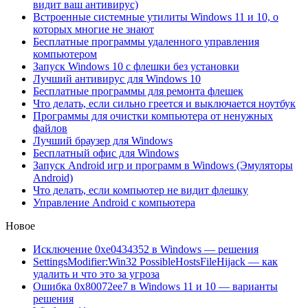
видит ваш антивирус)
Встроенные системные утилиты Windows 11 и 10, о
которых многие не знают
Бесплатные программы удаленного управления
компьютером
Запуск Windows 10 с флешки без установки
Лучший антивирус для Windows 10
Бесплатные программы для ремонта флешек
Что делать, если сильно греется и выключается ноутбук
Программы для очистки компьютера от ненужных
файлов
Лучший браузер для Windows
Бесплатный офис для Windows
Запуск Android игр и программ в Windows (Эмуляторы
Android)
Что делать, если компьютер не видит флешку
Управление Android с компьютера
Новое
Исключение 0xe0434352 в Windows — решения
SettingsModifier:Win32 PossibleHostsFileHijack — как
удалить и что это за угроза
Ошибка 0x80072ee7 в Windows 11 и 10 — варианты
решения