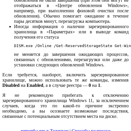
обновления не были завершены (при этом они могут не
отображаться в «Центре обновления Windows»,
например, при выполнении фоновой очистки после
обновления). Обычно помогает ожидание в течение
пары десятков минут, перезагрузка компьютера.
Иногда информация о наличии зарезервированного
хранилища в «Параметрах» или в выводе команд
получения его статуса
DISM.exe /Online /Get-ReservedStorageState Get-Win
не меняется до завершения ожидающих процессов,
связанных с обновлениями, перезагрузки или даже до
установки следующих обновлений Windows.
Если требуется, наоборот, включить зарезервированное
хранилище, можно использовать те же команды, изменив
Disabled
на
Enabled
, а в случае реестра —
0
на
1
.
Я не рекомендую прибегать к отключению
зарезервированного хранилища Windows 11, за исключением
случаев, когда это по какой-то причине экстренно
необходимо, а вы осознаете возможные последствия,
связанные с потенциальным отсутствием места на диске.
remontka.pro в Телеграм
|
Способы подписки