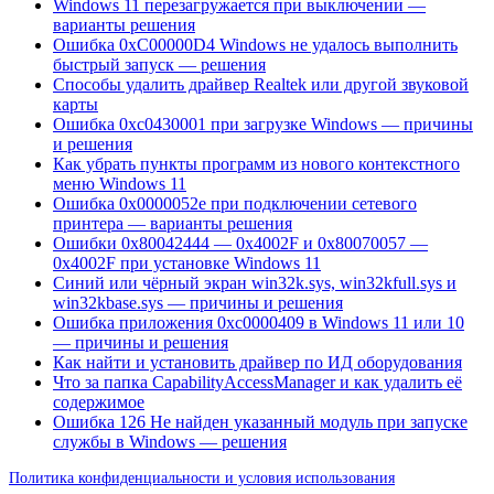
Windows 11 перезагружается при выключении —
варианты решения
Ошибка 0xC00000D4 Windows не удалось выполнить
быстрый запуск — решения
Способы удалить драйвер Realtek или другой звуковой
карты
Ошибка 0xc0430001 при загрузке Windows — причины
и решения
Как убрать пункты программ из нового контекстного
меню Windows 11
Ошибка 0x0000052e при подключении сетевого
принтера — варианты решения
Ошибки 0x80042444 — 0x4002F и 0x80070057 —
0x4002F при установке Windows 11
Синий или чёрный экран win32k.sys, win32kfull.sys и
win32kbase.sys — причины и решения
Ошибка приложения 0xc0000409 в Windows 11 или 10
— причины и решения
Как найти и установить драйвер по ИД оборудования
Что за папка CapabilityAccessManager и как удалить её
содержимое
Ошибка 126 Не найден указанный модуль при запуске
службы в Windows — решения
Политика конфиденциальности и условия использования