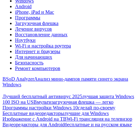
Windows
Android
iPhone, iPad и Mac
Программы
Загрузочная флешка
Лечение вирусов
Восстановление данных
Ноутбуки
Wi-Fi и настройка роутера
Интернет и браузеры
Для начинающих
Безопасность
Ремонт компьютеров
BSoD Analyzer
Анализ мини-дампов памяти синего экрана
Windows
Лучший бесплатный антивирус 2025
лучшая защита Windows
100 ISO на USB
мультизагрузочная флешка — легко
Программы настройки Windows 10
сделай по-своему
Бесплатные видеоредакторы
лучшие для Windows
Изображение с Android на ТВ
Wi-Fi трансляция на телевизор
Видеоредакторы для Android
бесплатные и на русском языке