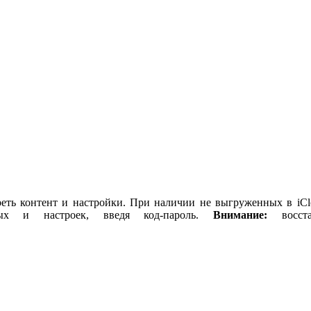
ь контент и настройки. При наличии не выгруженных в iClou
ных и настроек, введя код-пароль.
Внимание:
восста