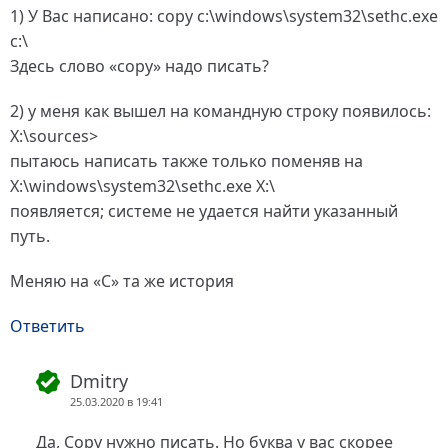
1) У Вас написано: copy c:\windows\system32\sethc.exe
c:\
Здесь слово «copy» надо писать?
2) у меня как вышел на командную строку появилось:
X:\sources>
пытаюсь написать также только поменяв на
X:\windows\system32\sethc.exe X:\
появляется; системе не удается найти указанный
путь.
Меняю на «С» та же история
Ответить
Dmitry
25.03.2020 в 19:41
Да, Copy нужно писать. Но буква у вас скорее