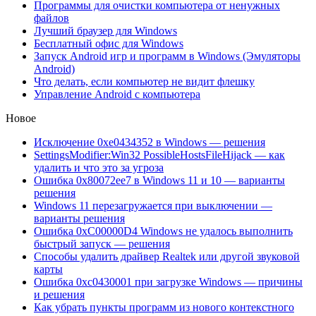
Программы для очистки компьютера от ненужных
файлов
Лучший браузер для Windows
Бесплатный офис для Windows
Запуск Android игр и программ в Windows (Эмуляторы
Android)
Что делать, если компьютер не видит флешку
Управление Android с компьютера
Новое
Исключение 0xe0434352 в Windows — решения
SettingsModifier:Win32 PossibleHostsFileHijack — как
удалить и что это за угроза
Ошибка 0x80072ee7 в Windows 11 и 10 — варианты
решения
Windows 11 перезагружается при выключении —
варианты решения
Ошибка 0xC00000D4 Windows не удалось выполнить
быстрый запуск — решения
Способы удалить драйвер Realtek или другой звуковой
карты
Ошибка 0xc0430001 при загрузке Windows — причины
и решения
Как убрать пункты программ из нового контекстного