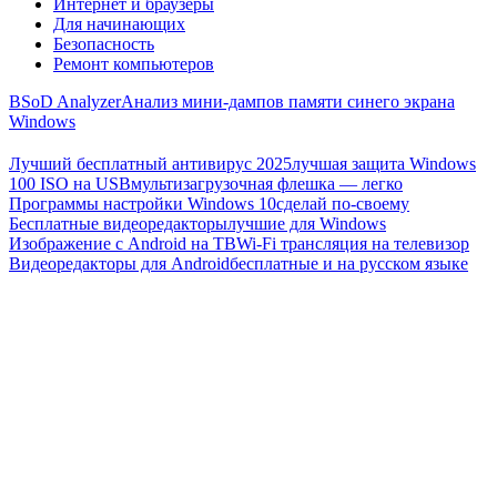
Интернет и браузеры
Для начинающих
Безопасность
Ремонт компьютеров
BSoD Analyzer
Анализ мини-дампов памяти синего экрана
Windows
Лучший бесплатный антивирус 2025
лучшая защита Windows
100 ISO на USB
мультизагрузочная флешка — легко
Программы настройки Windows 10
сделай по-своему
Бесплатные видеоредакторы
лучшие для Windows
Изображение с Android на ТВ
Wi-Fi трансляция на телевизор
Видеоредакторы для Android
бесплатные и на русском языке