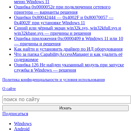
меню Windows 11
Ошибка 0x0000052e при подключении сетевого
принтера — варианты решения
Ошибки 0x80042444 — 0x4002F и 0x80070057 —
0x4002F при установке Windows 11
Синий или чёрный экран win32k.sys, win32kfull.sys и
win32kbase.sys — причины и решения
Ошибка приложения 0xc0000409 в Windows 11 или 10
— причины и решения
Как найти и установить драйвер по ИД оборудования
Что за папка CapabilityAccessManager и как удалить её
содержимое
Ошибка 126 Не найден указанный модуль при запуске
службы в Windows — решения
Политика конфиденциальности и условия использования
О сайте
Искать
Подписаться
Windows
Android