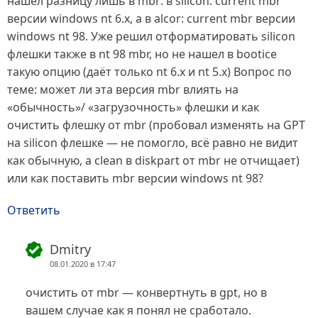
нашел разницу лишь в mbr: в silicon: current mbr
версии windows nt 6.x, а в alcor: current mbr версии
windows nt 98. Уже решил отформатировать silicon
флешки также в nt 98 mbr, но не нашел в bootice
такую опцию (даёт только nt 6.x и nt 5.x) Вопрос по
теме: может ли эта версия mbr влиять на
«обычность»/ «загрузочность» флешки и как
очистить флешку от mbr (пробовал изменять на GPT
на silicon флешке — не помогло, всё равно не видит
как обычную, а clean в diskpart от mbr не отчищает)
или как поставить mbr версии windows nt 98?
Ответить
Dmitry
08.01.2020 в 17:47
очистить от mbr — конвертнуть в gpt, но в
вашем случае как я понял не сработало.