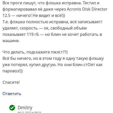
Все проги пишут, что флэшка исправна. Тестил и
форматировавал её даже через Acronis Disk Director
12.5 — ничего! Не видит и всё!))
Т.е. флэшка полностью исправна, всё записывает/
удаляет, скорость — ок, свободный объём
показывает 119 гБ — но блин не хочет работать в
машине.
Что делать, подскажите пжлст??)
Всё бы ничего, но в этом году я одну такую флэшку
уже потерял, купил другую. Но они блин стОят как
паровоз!))
Спасите!
Ответить
Dmitry
09.11.2022 в 09:24