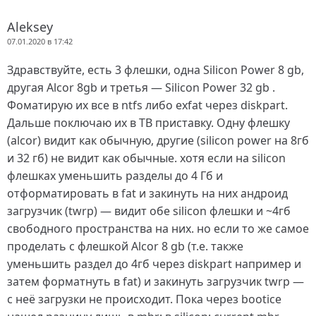
Aleksey
07.01.2020 в 17:42
Здравствуйте, есть 3 флешки, одна Silicon Power 8 gb,
другая Alcor 8gb и третья — Silicon Power 32 gb .
Фоматирую их все в ntfs либо exfat через diskpart.
Дальше поключаю их в ТВ приставку. Одну флешку
(alcor) видит как обычную, другие (silicon power на 8гб
и 32 гб) не видит как обычные. хотя если на silicon
флешках уменьшить разделы до 4 Гб и
отформатировать в fat и закинуть на них андроид
загрузчик (twrp) — видит обе silicon флешки и ~4гб
свободного пространства на них. но если то же самое
проделать с флешкой Alcor 8 gb (т.е. также
уменьшить раздел до 4гб через diskpart например и
затем форматнуть в fat) и закинуть загрузчик twrp —
с неё загрузки не происходит. Пока через bootice