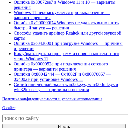
Ошибка 0x80072ee7 в Windows 11 и 10 — варианты
решения
Windows 11 перезагружается при выключении —
варианты решения
Ошибка 0xC00000D4 Windows не удалось выполнить
быстрый запуск — решения
Способы удалить драйвер Realtek или другой звуковой
карты
Ошибка 0xc0430001 при загрузке Windows — причины
и решения
Как убрать пункты программ из нового контекстного
меню Windows 11
Ошибка 0x0000052e при подключении сетевого
принтера — варианты решения
Ошибки 0x80042444 — 0x4002F и 0x80070057 —
0x4002F при установке Windows 11
Синий или чёрный экран win32k.sys, win32kfull.sys и
win32kbase.sys — причины и решения
Политика конфиденциальности и условия использования
О сайте
Искать