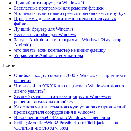
Лучший антивирус для Windows 10
Бесплатные программы для ремонта флешек
Что делать, если сильно греется и выключается ноутбук
Программы для очистки компьютера от ненужных
файлов
Лучший браузер для Windows
Бесплатный офис для Windows
Запуск Android игр и программ в Windows (Эмуляторы
Android)
Что делать, если компьютер не видит флешку
Управление Android с компьютера
Новое
Ошибка с кодом события 7000 в Windows — причины и
решения
Что за файл rtrXXXX.tmp на диске в Windows и можно
ли его удалить?
Secure System — что это за процесс в Windows и
решение возможных проблем
Как отключить автоматическую установку приложений
производителя оборудования в Windows
Исключение 0xe0434352 в Windows — решения
SettingsModifier:Win32 PossibleHostsFileHijack — как
удалить и что это за угроза