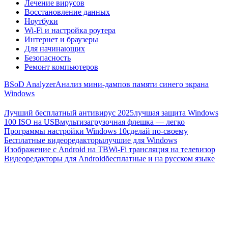
Лечение вирусов
Восстановление данных
Ноутбуки
Wi-Fi и настройка роутера
Интернет и браузеры
Для начинающих
Безопасность
Ремонт компьютеров
BSoD Analyzer
Анализ мини-дампов памяти синего экрана
Windows
Лучший бесплатный антивирус 2025
лучшая защита Windows
100 ISO на USB
мультизагрузочная флешка — легко
Программы настройки Windows 10
сделай по-своему
Бесплатные видеоредакторы
лучшие для Windows
Изображение с Android на ТВ
Wi-Fi трансляция на телевизор
Видеоредакторы для Android
бесплатные и на русском языке