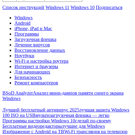
Список инструкций
Windows 11
Windows 10
Подписаться
Windows
Android
iPhone, iPad и Mac
Программы
Загрузочная флешка
Лечение вирусов
Восстановление данных
Ноутбуки
Wi-Fi и настройка роутера
Интернет и браузеры
Для начинающих
Безопасность
Ремонт компьютеров
BSoD Analyzer
Анализ мини-дампов памяти синего экрана
Windows
Лучший бесплатный антивирус 2025
лучшая защита Windows
100 ISO на USB
мультизагрузочная флешка — легко
Программы настройки Windows 10
сделай по-своему
Бесплатные видеоредакторы
лучшие для Windows
Изображение с Android на ТВ
Wi-Fi трансляция на телевизор