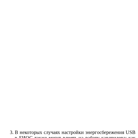
В некоторых случаях настройки энергосбережения USB
в БИОС также могут влиять на работу кардридера: как