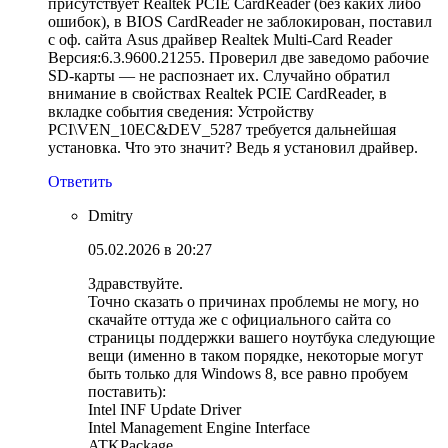
присутствует Realtek PCIE CardReader (без каких либо
ошибок), в BIOS CardReader не заблокирован, поставил
с оф. сайта Asus драйвер Realtek Multi-Card Reader
Версия:6.3.9600.21255. Проверил две заведомо рабочие
SD-карты — не распознает их. Случайно обратил
внимание в свойствах Realtek PCIE CardReader, в
вкладке события сведения: Устройству
PCI\VEN_10EC&DEV_5287 требуется дальнейшая
установка. Что это значит? Ведь я установил драйвер.
Ответить
Dmitry
05.02.2026 в 20:27
Здравствуйте.
Точно сказать о причинах проблемы не могу, но
скачайте оттуда же с официального сайта со
страницы поддержки вашего ноутбука следующие
вещи (именно в таком порядке, некоторые могут
быть только для Windows 8, все равно пробуем
поставить):
Intel INF Update Driver
Intel Management Engine Interface
ATKPackage