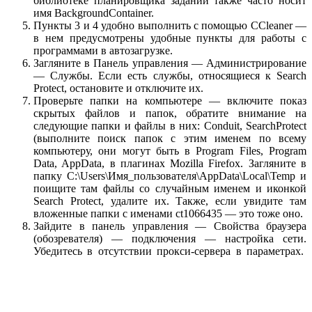
библиотеке планировщика заданий также часто носит
имя BackgroundContainer.
Пункты 3 и 4 удобно выполнить с помощью CCleaner —
в нем предусмотрены удобные пункты для работы с
программами в автозагрузке.
Загляните в Панель управления — Администрирование
— Службы. Если есть службы, относящиеся к Search
Protect, остановите и отключите их.
Проверьте папки на компьютере — включите показ
скрытых файлов и папок, обратите внимание на
следующие папки и файлы в них: Conduit, SearchProtect
(выполните поиск папок с этим именем по всему
компьютеру, они могут быть в Program Files, Program
Data, AppData, в плагинах Mozilla Firefox. Загляните в
папку C:\Users\Имя_пользователя\AppData\Local\Temp и
поищите там файлы со случайным именем и иконкой
Search Protect, удалите их. Также, если увидите там
вложенные папки с именами ct1066435 — это тоже оно.
Зайдите в панель управления — Свойства браузера
(обозревателя) — подключения — настройка сети.
Убедитесь в отсутствии прокси-сервера в параметрах.