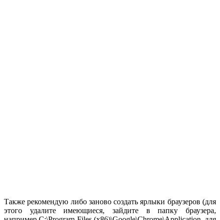
Также рекомендую либо заново создать ярлыки браузеров (для
этого удалите имеющиеся, зайдите в папку браузера,
например C:\Program Files (x86)\Google\Chrome\Application, для