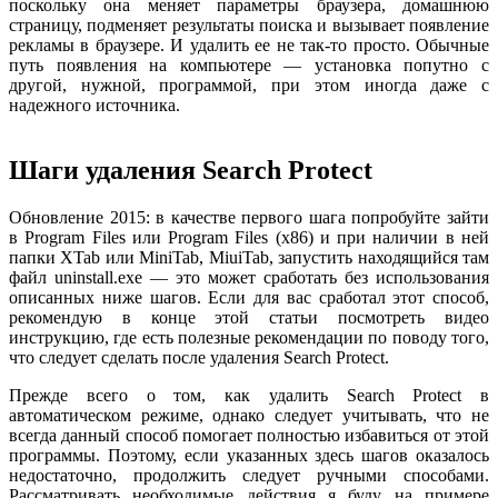
поскольку она меняет параметры браузера, домашнюю
страницу, подменяет результаты поиска и вызывает появление
рекламы в браузере. И удалить ее не так-то просто. Обычные
путь появления на компьютере — установка попутно с
другой, нужной, программой, при этом иногда даже с
надежного источника.
Шаги удаления Search Protect
Обновление 2015: в качестве первого шага попробуйте зайти
в Program Files или Program Files (x86) и при наличии в ней
папки XTab или MiniTab, MiuiTab, запустить находящийся там
файл uninstall.exe — это может сработать без использования
описанных ниже шагов. Если для вас сработал этот способ,
рекомендую в конце этой статьи посмотреть видео
инструкцию, где есть полезные рекомендации по поводу того,
что следует сделать после удаления Search Protect.
Прежде всего о том, как удалить Search Protect в
автоматическом режиме, однако следует учитывать, что не
всегда данный способ помогает полностью избавиться от этой
программы. Поэтому, если указанных здесь шагов оказалось
недостаточно, продолжить следует ручными способами.
Рассматривать необходимые действия я буду на примере