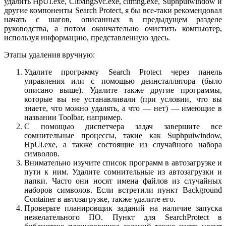
удалить HpUI.exe, CltMngSvc.exe, cltmng.exe, Suphpuiwindow и
другие компоненты Search Protect, я бы все-таки рекомендовал
начать с шагов, описанных в предыдущем разделе
руководства, а потом окончательно очистить компьютер,
используя информацию, представленную здесь.
Этапы удаления вручную:
Удалите программу Search Protect через панель
управления или с помощью деинсталлятора (было
описано выше). Удалите также другие программы,
которые вы не устанавливали (при условии, что вы
знаете, что можно удалять, а что — нет) — имеющие в
названии Toolbar, например.
С помощью диспетчера задач завершите все
сомнительные процессы, такие как Suphpuiwindow,
HpUi.exe, а также состоящие из случайного набора
символов.
Внимательно изучите список программ в автозагрузке и
пути к ним. Удалите сомнительные из автозагрузки и
папки. Часто они носят имена файлов из случайных
наборов символов. Если встретили пункт Background
Container в автозагрузке, также удалите его.
Проверьте планировщик заданий на наличие запуска
нежелательного ПО. Пункт для SearchProtect в