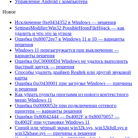
Управление Android с компьютера
Новое
Исключение 0xe0434352 в Windows — решения
SettingsModifier:Win32 PossibleHostsFileHijack — как
удалить и что это за угроза
Ошибка 0x80072ee7 в Windows 11 и 10 — варианты
решения
Windows 11 перезагружается при выключении —
варианты решения
Ошибка 0xC00000D4 Windows не удалось выполнить
быстрый запуск — решения
Способы удалить драйвер Realtek или другой звуковой
карты
Ошибка 0xc0430001 при загрузке Windows — причины
и решения
Как убрать пункты программ из нового контекстного
меню Windows 11
Ошибка 0x0000052e при подключении сетевого
принтера — варианты решения
Ошибки 0x80042444 — 0x4002F и 0x80070057 —
0x4002F при установке Windows 11
Синий или чёрный экран win32k.sys, win32kfull.sys и
win32kbase.sys — причины и решения