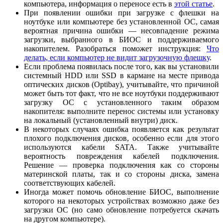
компьютера, информация о переносе есть в
этой статье
.
При появлении ошибки при загрузке с флешки на
ноутбуке или компьютере без установленной ОС, самая
вероятная причина ошибки — несовпадение режима
загрузки, выбранного в БИОС и поддерживаемого
накопителем. Разобраться поможет инструкция:
Что
делать, если компьютер не видит загрузочную флешку
.
Если проблема появилась после того, как вы установили
системный HDD или SSD в кармане на месте привода
оптических дисков (Optibay), учитывайте, что причиной
может быть тот факт, что не все ноутбуки поддерживают
загрузку ОС с установленного таким образом
накопителя: выполните перенос системы или установку
на локальный (установленный внутри) диск.
В некоторых случаях ошибка появляется как результат
плохого подключения дисков, особенно если для этого
используются кабели SATA. Также учитывайте
вероятность повреждения кабелей подключения.
Решение — проверка подключения как со стороны
материнской платы, так и со стороны диска, замена
соответствующих кабелей.
Иногда может помочь обновление БИОС, выполнение
которого на некоторых устройствах возможно даже без
загрузки ОС (но само обновление потребуется скачать
на другом компьютере).