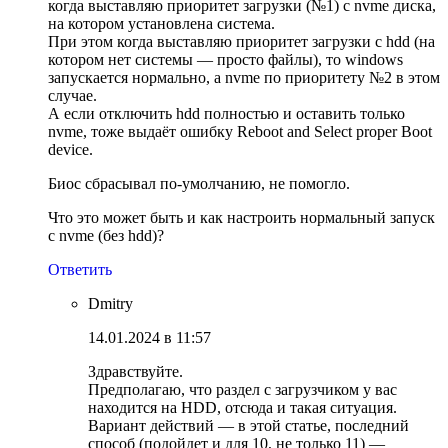
когда выставляю приоритет загрузки (№1) с nvme диска,
на котором установлена система.
При этом когда выставляю приоритет загрузки с hdd (на
котором нет системы — просто файлы), то windows
запускается нормально, а nvme по приоритету №2 в этом
случае.
А если отключить hdd полностью и оставить только
nvme, тоже выдаёт ошибку Reboot and Select proper Boot
device.
Биос сбрасывал по-умолчанию, не помогло.
Что это может быть и как настроить нормальный запуск
с nvme (без hdd)?
Ответить
Dmitry
14.01.2024 в 11:57
Здравствуйте.
Предполагаю, что раздел с загрузчиком у вас
находится на HDD, отсюда и такая ситуация.
Вариант действий — в этой статье, последний
способ (подойдет и для 10, не только 11) —