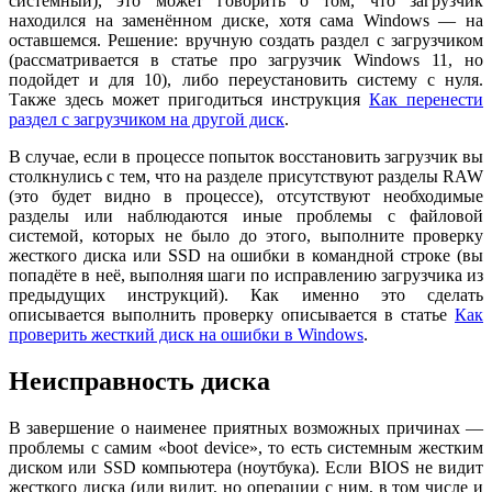
системный), это может говорить о том, что загрузчик
находился на заменённом диске, хотя сама Windows — на
оставшемся. Решение: вручную создать раздел с загрузчиком
(рассматривается в статье про загрузчик Windows 11, но
подойдет и для 10), либо переустановить систему с нуля.
Также здесь может пригодиться инструкция
Как перенести
раздел с загрузчиком на другой диск
.
В случае, если в процессе попыток восстановить загрузчик вы
столкнулись с тем, что на разделе присутствуют разделы RAW
(это будет видно в процессе), отсутствуют необходимые
разделы или наблюдаются иные проблемы с файловой
системой, которых не было до этого, выполните проверку
жесткого диска или SSD на ошибки в командной строке (вы
попадёте в неё, выполняя шаги по исправлению загрузчика из
предыдущих инструкций). Как именно это сделать
описывается выполнить проверку описывается в статье
Как
проверить жесткий диск на ошибки в Windows
.
Неисправность диска
В завершение о наименее приятных возможных причинах —
проблемы с самим «boot device», то есть системным жестким
диском или SSD компьютера (ноутбука). Если BIOS не видит
жесткого диска (или видит, но операции с ним, в том числе и