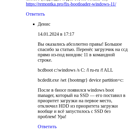
https://remontka.pro/fix-bootloader-windows-11/
Ответить
Денис
14.01.2024 в 17:17
Вы оказались абсолютно правы! Большое
спасибо за статью. Перенёс загрузчик на ссд
прямо из-под виндовс 11 в командной
строке.
bcdboot c:\windows /s C: /l ru-ru /f ALL
bcdedit.exe /set {bootmgr} device partition=c:
После в биосе появился windows boot
manager, который на SSD — его поставил в
приоритет загрузки на первое место,
отключил HDD из приоритета загрузки
вообще и всё запустилось с SSD без
проблем! Ура!
Ответить