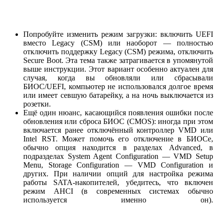
Попробуйте изменить режим загрузки: включить UEFI
вместо Legacy (CSM) или наоборот — полностью
отключить поддержку Legacy (CSM) режима, отключить
Secure Boot. Эта тема также затрагивается в упомянутой
выше инструкции. Этот вариант особенно актуален для
случая, когда вы обновляли или сбрасывали
БИОС/UEFI, компьютер не использовался долгое время
или имеет севшую батарейку, а на ночь выключается из
розетки.
Ещё один нюанс, касающийся появления ошибки после
обновления или сброса БИОС (CMOS): иногда при этом
включается ранее отключённый контроллер VMD или
Intel RST. Может помочь его отключение в БИОСе,
обычно опция находится в разделах Advanced, в
подразделах System Agent Configuration — VMD Setup
Menu, Storage Configuration — VMD Configuration и
других. При наличии опций для настройка режима
работы SATA-накопителей, убедитесь, что включен
режим AHCI (в современных системах обычно
используется именно он).