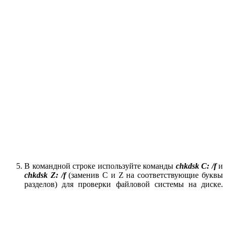
В командной строке используйте команды
chkdsk C: /f
и
chkdsk Z: /f
(заменив C и Z на соответствующие буквы
разделов) для проверки файловой системы на диске.