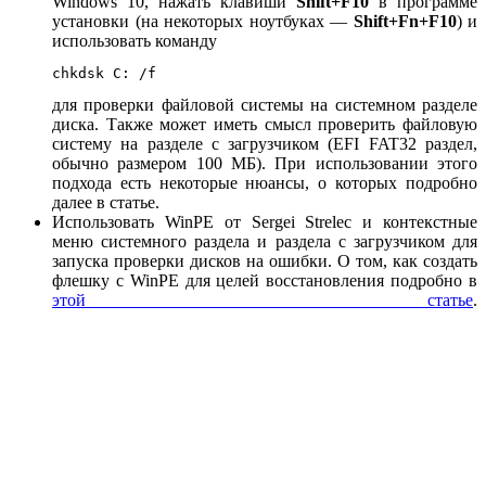
Windows 10, нажать клавиши
Shift+F10
в программе
установки (на некоторых ноутбуках —
Shift+Fn+F10
) и
использовать команду
chkdsk C: /f
для проверки файловой системы на системном разделе
диска. Также может иметь смысл проверить файловую
систему на разделе с загрузчиком (EFI FAT32 раздел,
обычно размером 100 МБ). При использовании этого
подхода есть некоторые нюансы, о которых подробно
далее в статье.
Использовать WinPE от Sergei Strelec и контекстные
меню системного раздела и раздела с загрузчиком для
запуска проверки дисков на ошибки. О том, как создать
флешку с WinPE для целей восстановления подробно в
этой статье
.