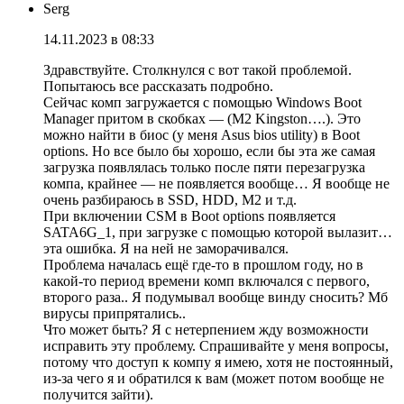
Serg
14.11.2023 в 08:33
Здравствуйте. Столкнулся с вот такой проблемой.
Попытаюсь все рассказать подробно.
Сейчас комп загружается с помощью Windows Boot
Manager притом в скобках — (M2 Kingston….). Это
можно найти в биос (у меня Asus bios utility) в Boot
options. Но все было бы хорошо, если бы эта же самая
загрузка появлялась только после пяти перезагрузка
компа, крайнее — не появляется вообще… Я вообще не
очень разбираюсь в SSD, HDD, M2 и т.д.
При включении CSM в Boot options появляется
SATA6G_1, при загрузке с помощью которой вылазит…
эта ошибка. Я на ней не заморачивался.
Проблема началась ещё где-то в прошлом году, но в
какой-то период времени комп включался с первого,
второго раза.. Я подумывал вообще винду сносить? Мб
вирусы припрятались..
Что может быть? Я с нетерпением жду возможности
исправить эту проблему. Спрашивайте у меня вопросы,
потому что доступ к компу я имею, хотя не постоянный,
из-за чего я и обратился к вам (может потом вообще не
получится зайти).