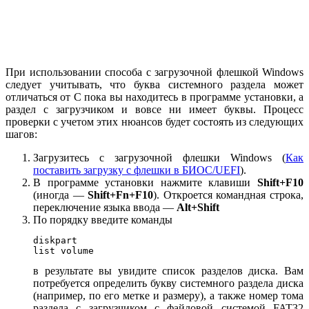
При использовании способа с загрузочной флешкой Windows
следует учитывать, что буква системного раздела может
отличаться от C пока вы находитесь в программе установки, а
раздел с загрузчиком и вовсе ни имеет буквы. Процесс
проверки с учетом этих нюансов будет состоять из следующих
шагов:
Загрузитесь с загрузочной флешки Windows (
Как
поставить загрузку с флешки в БИОС/UEFI
).
В программе установки нажмите клавиши
Shift+F10
(иногда —
Shift+Fn+F10
). Откроется командная строка,
переключение языка ввода —
Alt+Shift
По порядку введите команды
diskpart

list volume
в результате вы увидите список разделов диска. Вам
потребуется определить букву системного раздела диска
(например, по его метке и размеру), а также номер тома
раздела с загрузчиком с файловой системой FAT32