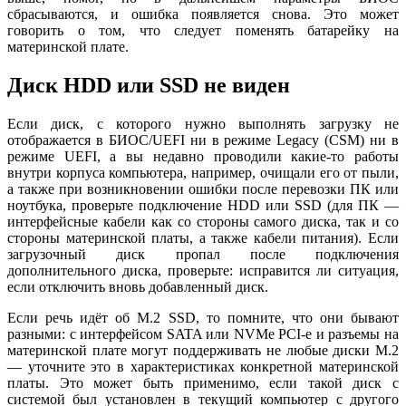
сбрасываются, и ошибка появляется снова. Это может
говорить о том, что следует поменять батарейку на
материнской плате.
Диск HDD или SSD не виден
Если диск, с которого нужно выполнять загрузку не
отображается в БИОС/UEFI ни в режиме Legacy (CSM) ни в
режиме UEFI, а вы недавно проводили какие-то работы
внутри корпуса компьютера, например, очищали его от пыли,
а также при возникновении ошибки после перевозки ПК или
ноутбука, проверьте подключение HDD или SSD (для ПК —
интерфейсные кабели как со стороны самого диска, так и со
стороны материнской платы, а также кабели питания). Если
загрузочный диск пропал после подключения
дополнительного диска, проверьте: исправится ли ситуация,
если отключить вновь добавленный диск.
Если речь идёт об M.2 SSD, то помните, что они бывают
разными: с интерфейсом SATA или NVMe PCI-e и разъемы на
материнской плате могут поддерживать не любые диски M.2
— уточните это в характеристиках конкретной материнской
платы. Это может быть применимо, если такой диск с
системой был установлен в текущий компьютер с другого