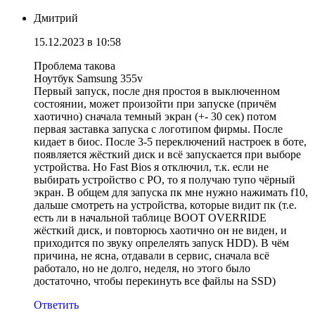
Дмитрий
15.12.2023 в 10:58
Проблема такова
Ноутбук Samsung 355v
Первый запуск, после дня простоя в выключенном
состоянии, может произойти при запуске (причём
хаотично) сначала темный экран (+- 30 сек) потом
первая заставка запуска с логотипом фирмы. После
кидает в биос. После 3-5 переключений настроек в боте,
появляется жёсткий диск и всё запускается при выборе
устройства. Но Fast Bios я отключил, т.к. если не
выбирать устройство с PO, то я получаю тупо чёрный
экран. В общем для запуска пк мне нужно нажимать f10,
дальше смотреть на устройства, которые видит пк (т.е.
есть ли в начальной таблице BOOT OVERRIDE
жёсткий диск, и повторюсь хаотично он не виден, и
приходится по звуку опрелелять запуск HDD). В чём
причина, не ясна, отдавали в сервис, сначала всё
работало, но не долго, неделя, но этого было
достаточно, чтобы перекинуть все файлы на SSD)
Ответить