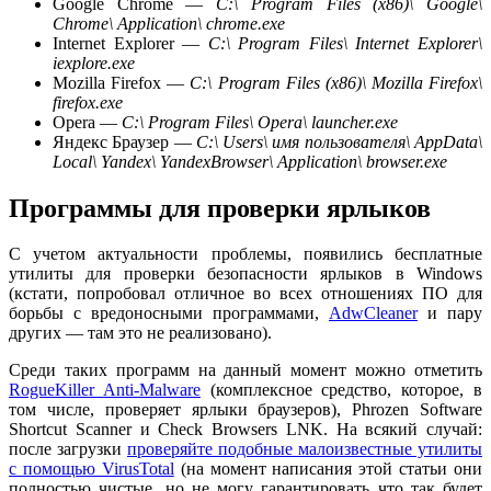
Google Chrome —
C:\ Program Files (x86)\ Google\
Chrome\ Application\ chrome.exe
Internet Explorer —
C:\ Program Files\ Internet Explorer\
iexplore.exe
Mozilla Firefox —
C:\ Program Files (x86)\ Mozilla Firefox\
firefox.exe
Opera —
C:\ Program Files\ Opera\ launcher.exe
Яндекс Браузер —
C:\ Users\ имя пользователя\ AppData\
Local\ Yandex\ YandexBrowser\ Application\ browser.exe
Программы для проверки ярлыков
С учетом актуальности проблемы, появились бесплатные
утилиты для проверки безопасности ярлыков в Windows
(кстати, попробовал отличное во всех отношениях ПО для
борьбы с вредоносными программами,
AdwCleaner
и пару
других — там это не реализовано).
Среди таких программ на данный момент можно отметить
RogueKiller Anti-Malware
(комплексное средство, которое, в
том числе, проверяет ярлыки браузеров), Phrozen Software
Shortcut Scanner и Check Browsers LNK. На всякий случай:
после загрузки
проверяйте подобные малоизвестные утилиты
с помощью VirusTotal
(на момент написания этой статьи они
полностью чистые, но не могу гарантировать что так будет