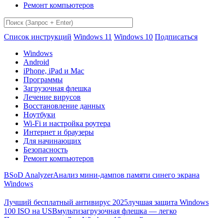
Ремонт компьютеров
Список инструкций
Windows 11
Windows 10
Подписаться
Windows
Android
iPhone, iPad и Mac
Программы
Загрузочная флешка
Лечение вирусов
Восстановление данных
Ноутбуки
Wi-Fi и настройка роутера
Интернет и браузеры
Для начинающих
Безопасность
Ремонт компьютеров
BSoD Analyzer
Анализ мини-дампов памяти синего экрана
Windows
Лучший бесплатный антивирус 2025
лучшая защита Windows
100 ISO на USB
мультизагрузочная флешка — легко