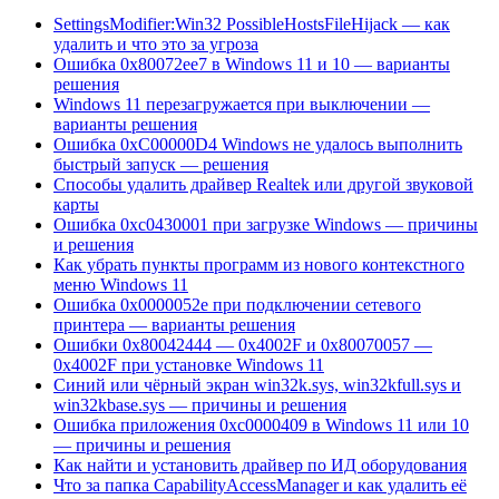
SettingsModifier:Win32 PossibleHostsFileHijack — как
удалить и что это за угроза
Ошибка 0x80072ee7 в Windows 11 и 10 — варианты
решения
Windows 11 перезагружается при выключении —
варианты решения
Ошибка 0xC00000D4 Windows не удалось выполнить
быстрый запуск — решения
Способы удалить драйвер Realtek или другой звуковой
карты
Ошибка 0xc0430001 при загрузке Windows — причины
и решения
Как убрать пункты программ из нового контекстного
меню Windows 11
Ошибка 0x0000052e при подключении сетевого
принтера — варианты решения
Ошибки 0x80042444 — 0x4002F и 0x80070057 —
0x4002F при установке Windows 11
Синий или чёрный экран win32k.sys, win32kfull.sys и
win32kbase.sys — причины и решения
Ошибка приложения 0xc0000409 в Windows 11 или 10
— причины и решения
Как найти и установить драйвер по ИД оборудования
Что за папка CapabilityAccessManager и как удалить её