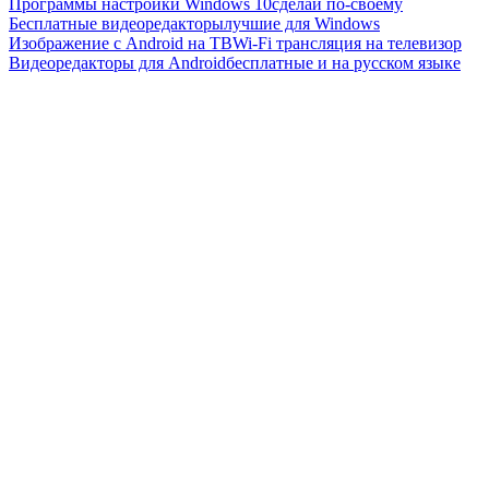
Программы настройки Windows 10
сделай по-своему
Бесплатные видеоредакторы
лучшие для Windows
Изображение с Android на ТВ
Wi-Fi трансляция на телевизор
Видеоредакторы для Android
бесплатные и на русском языке