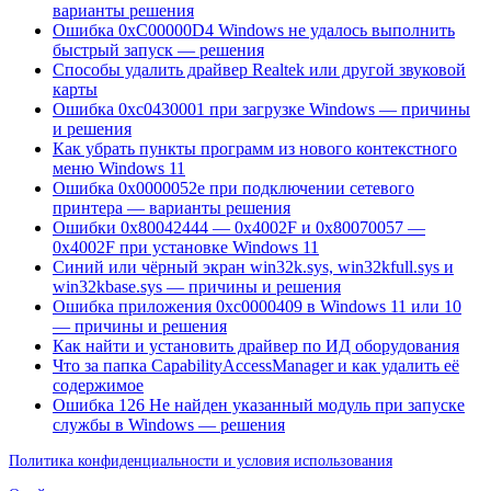
варианты решения
Ошибка 0xC00000D4 Windows не удалось выполнить
быстрый запуск — решения
Способы удалить драйвер Realtek или другой звуковой
карты
Ошибка 0xc0430001 при загрузке Windows — причины
и решения
Как убрать пункты программ из нового контекстного
меню Windows 11
Ошибка 0x0000052e при подключении сетевого
принтера — варианты решения
Ошибки 0x80042444 — 0x4002F и 0x80070057 —
0x4002F при установке Windows 11
Синий или чёрный экран win32k.sys, win32kfull.sys и
win32kbase.sys — причины и решения
Ошибка приложения 0xc0000409 в Windows 11 или 10
— причины и решения
Как найти и установить драйвер по ИД оборудования
Что за папка CapabilityAccessManager и как удалить её
содержимое
Ошибка 126 Не найден указанный модуль при запуске
службы в Windows — решения
Политика конфиденциальности и условия использования