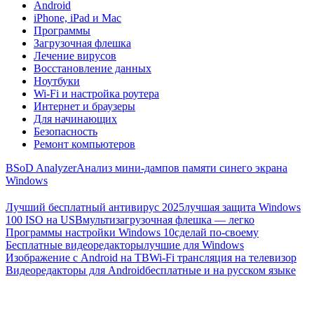
Android
iPhone, iPad и Mac
Программы
Загрузочная флешка
Лечение вирусов
Восстановление данных
Ноутбуки
Wi-Fi и настройка роутера
Интернет и браузеры
Для начинающих
Безопасность
Ремонт компьютеров
BSoD Analyzer
Анализ мини-дампов памяти синего экрана
Windows
Лучший бесплатный антивирус 2025
лучшая защита Windows
100 ISO на USB
мультизагрузочная флешка — легко
Программы настройки Windows 10
сделай по-своему
Бесплатные видеоредакторы
лучшие для Windows
Изображение с Android на ТВ
Wi-Fi трансляция на телевизор
Видеоредакторы для Android
бесплатные и на русском языке