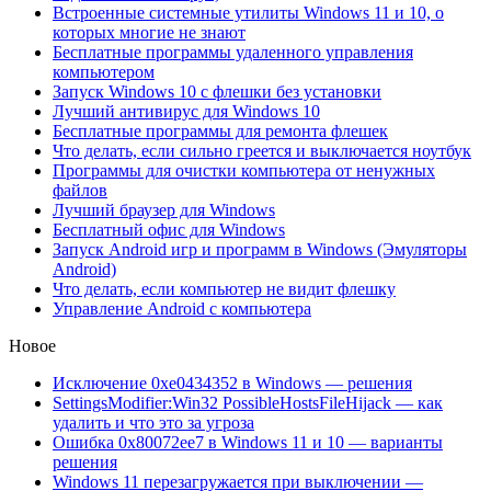
Встроенные системные утилиты Windows 11 и 10, о
которых многие не знают
Бесплатные программы удаленного управления
компьютером
Запуск Windows 10 с флешки без установки
Лучший антивирус для Windows 10
Бесплатные программы для ремонта флешек
Что делать, если сильно греется и выключается ноутбук
Программы для очистки компьютера от ненужных
файлов
Лучший браузер для Windows
Бесплатный офис для Windows
Запуск Android игр и программ в Windows (Эмуляторы
Android)
Что делать, если компьютер не видит флешку
Управление Android с компьютера
Новое
Исключение 0xe0434352 в Windows — решения
SettingsModifier:Win32 PossibleHostsFileHijack — как
удалить и что это за угроза
Ошибка 0x80072ee7 в Windows 11 и 10 — варианты
решения
Windows 11 перезагружается при выключении —