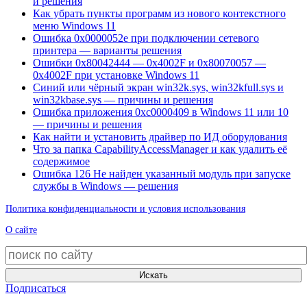
и решения
Как убрать пункты программ из нового контекстного
меню Windows 11
Ошибка 0x0000052e при подключении сетевого
принтера — варианты решения
Ошибки 0x80042444 — 0x4002F и 0x80070057 —
0x4002F при установке Windows 11
Синий или чёрный экран win32k.sys, win32kfull.sys и
win32kbase.sys — причины и решения
Ошибка приложения 0xc0000409 в Windows 11 или 10
— причины и решения
Как найти и установить драйвер по ИД оборудования
Что за папка CapabilityAccessManager и как удалить её
содержимое
Ошибка 126 Не найден указанный модуль при запуске
службы в Windows — решения
Политика конфиденциальности и условия использования
О сайте
Искать
Подписаться