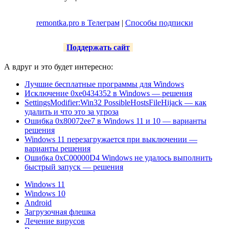
remontka.pro в Телеграм
|
Способы подписки
Поддержать сайт
А вдруг и это будет интересно:
Лучшие бесплатные программы для Windows
Исключение 0xe0434352 в Windows — решения
SettingsModifier:Win32 PossibleHostsFileHijack — как
удалить и что это за угроза
Ошибка 0x80072ee7 в Windows 11 и 10 — варианты
решения
Windows 11 перезагружается при выключении —
варианты решения
Ошибка 0xC00000D4 Windows не удалось выполнить
быстрый запуск — решения
Windows 11
Windows 10
Android
Загрузочная флешка
Лечение вирусов