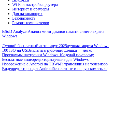
Wi-Fi и настройка роутера
Интернет и браузеры
Для начинающих
Безопасность
Ремонт компьютеров
BSoD Analyzer
Анализ мини-дампов памяти синего экрана
Windows
Лучший бесплатный антивирус 2025
лучшая защита Windows
100 ISO на USB
мультизагрузочная флешка — легко
Программы настройки Windows 10
сделай по-своему
Бесплатные видеоредакторы
лучшие для Windows
Изображение с Android на ТВ
Wi-Fi трансляция на телевизор
Видеоредакторы для Android
бесплатные и на русском языке