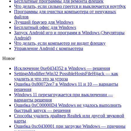
Бесплатные программы для ремонта флешек
Что делать, если сильно греется и выключается ноутбук
Программы для очистки компьютера от ненужных
файлов
Лучший браузер для Windows
Бесплатный офис для Windows
Запуск Android игр и программ в Windows (Эмуляторы
Android)
Что делать, если компьютер не видит флешку
Управление Android с компьютера
Новое
Исключение 0xe0434352 в Windows — решения
SettingsModifier:Win32 PossibleHostsFileHijack — как
удалить и что это за угроза
Ошибка 0x80072ee7 в Windows 11 и 10 — варианты
решения
Windows 11 перезагружается при выключении —
варианты решения
Ошибка 0xC00000D4 Windows не удалось выполнить
быстрый запуск — решения
Способы удалить драйвер Realtek или другой звуковой
карты
Ошибка 0xc0430001 при загрузке Windows — причины