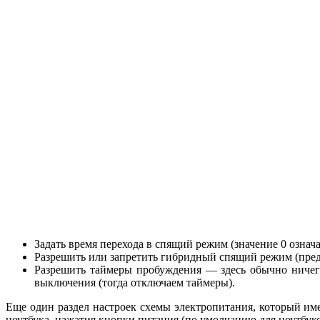
Задать время перехода в спящий режим (значение 0 означ
Разрешить или запретить гибридный спящий режим (предс
Разрешить таймеры пробуждения — здесь обычно ничего
выключения (тогда отключаем таймеры).
Еще один раздел настроек схемы электропитания, который им
ноутбука, нажатия кнопки питания (по умолчанию для ноутбуков