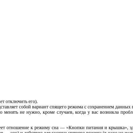
ает отключить его).
тавляет собой вариант спящего режима с сохранением данных п
 менять не нужно, кроме случаев, когда у вас возникла проб
еет отношение к режиму сна — «Кнопки питания и крышка», зд
 — сон) и действие для кнопки спящего режима (я даже не знаю,