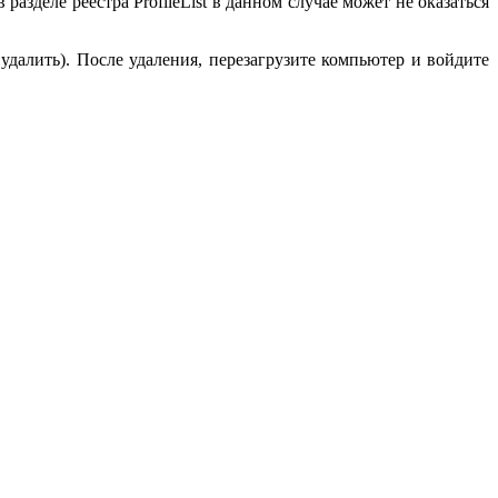
азделе реестра ProfileList в данном случае может не оказаться
удалить). После удаления, перезагрузите компьютер и войдите