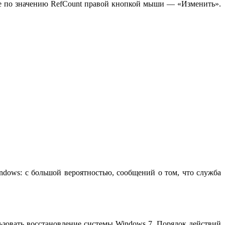
кните по значению RefCount правой кнопкой мыши — «Изменить».
indows: с большой вероятностью, сообщений о том, что служба
ьзовать восстановление системы Windows 7. Порядок действий