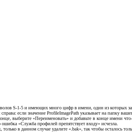
мволов S-1-5 и имеющих много цифр в имени, один из которых за
права: если значение ProfileImagePath указывает на папку вашег
нце, выберите «Переименовать» и добавьте в конце имени что-то
то ошибка «Служба профилей препятствует входу» исчезла.
, только в данном случае удалите «.bak», так чтобы осталось то