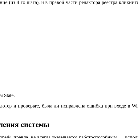
конце (из 4-го шага), и в правой части редактора реестра кли
 State.
мпьютер и проверьте, была ли исправлена ошибка при входе в W
ления системы
рый, правда, не всегда оказывается работоспособным — испол