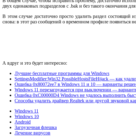
В общем случае, чтобы исправить проблему, достаточно использ
двух одинаковых подразделов с .bak и без такого окончания для 
В этом случае достаточно просто удалить раздел состоящий и
снова: в этот раз сообщений о временном профиле появиться н
А вдруг и это будет интересно:
Лучшие бесплатные программы для Windows
SettingsModifier:Win32 PossibleHostsFileHijack — как удали
Ошибка 0x80072ee7 в Windows 11 и 10 — варианты реше
Windows 11 перезагружается при выключении — вариан
Ошибка 0xC00000D4 Windows не удалось выполнить быс
Способы удалить драйвер Realtek или другой звуковой ка
Windows 11
Windows 10
Android
Загрузочная флешка
Лечение вирусов