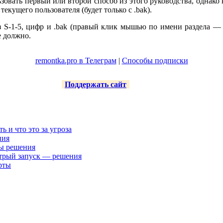
овать первый или второй способ из этого руководства, однако в р
текущего пользователя (будет только с .bak).
з S-1-5, цифр и .bak (правый клик мышью по имени раздела — 
е должно.
remontka.pro в Телеграм
|
Способы подписки
Поддержать сайт
ть и что это за угроза
ния
ты решения
трый запуск — решения
рты