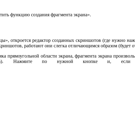
стить функцию создания фрагмента экрана».
ы», откроется редактор созданных скриншотов (где нужно нажат
криншотов, работают они слегка отличающимся образом (будет о
мка прямоугольной области экрана, фрагмента экрана произвол
). Нажмите по нужной кнопке и, если тре