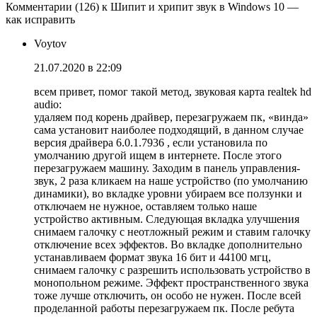
Комментарии (126) к Шипит и хрипит звук в Windows 10 —
как исправить
Voytov
21.07.2020 в 22:09
всем привет, помог такой метод, звуковая карта realtek hd
audio:
удаляем под корень драйвер, перезагружаем пк, «винда»
сама установит наиболее подходящий, в данном случае
версия драйвера 6.0.1.7936 , если установила по
умолчанию другой ищем в интернете. После этого
перезагружаем машину. Заходим в панель управления-
звук, 2 раза кликаем на наше устройство (по умолчанию
динамики), во вкладке уровни убираем все ползунки и
отключаем не нужное, оставляем только наше
устройство активным. Следующая вкладка улучшения
снимаем галочку с неотложный режим и ставим галочку
отключение всех эффектов. Во вкладке дополнительно
устанавливаем формат звука 16 бит и 44100 мгц,
снимаем галочку с разрешить использовать устройство в
монопольном режиме. Эффект пространственного звука
тоже лучше отключить, он особо не нужен. После всей
проделанной работы перезагружаем пк. После ребута