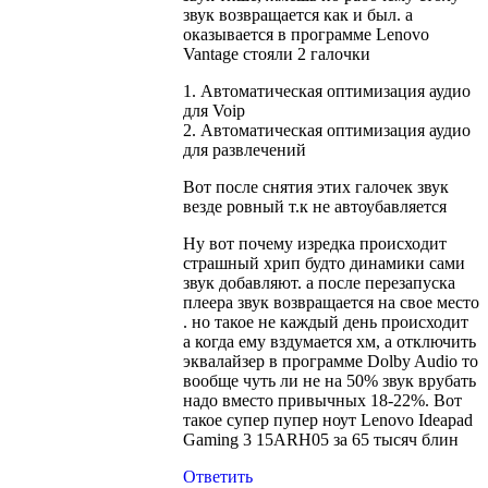
звук возвращается как и был. а
оказывается в программе Lenovo
Vantage стояли 2 галочки
1. Автоматическая оптимизация аудио
для Voip
2. Автоматическая оптимизация аудио
для развлечений
Вот после снятия этих галочек звук
везде ровный т.к не автоубавляется
Ну вот почему изредка происходит
страшный хрип будто динамики сами
звук добавляют. а после перезапуска
плеера звук возвращается на свое место
. но такое не каждый день происходит
а когда ему вздумается хм, а отключить
эквалайзер в программе Dolby Audio то
вообще чуть ли не на 50% звук врубать
надо вместо привычных 18-22%. Вот
такое супер пупер ноут Lenovo Ideapad
Gaming 3 15ARH05 за 65 тысяч блин
Ответить