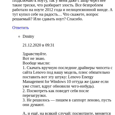
Подключаю к ноуту, так у меня даже с aimp через нее
такие трески, что разбирает злость. Все безпроблем
работало на ноуте 2012 года и нелицензионной винде. А
тут купил себе на радость… Что скажете, вопрос
решаемый? Или сдавать ноут? Спасибо.
Ответить
Dmitry
21.12.2020 в 09:31
Здравствуйте.
Вот не знаю.
Вообще мысли:
1. Скачать вручную последние драйверы чипсета с
сайта Lenovo под вашу модель, плюс обязательно
поставить вот эту штуку: Lenovo Energy
Management for Windows 10 оттуда же (даже если
уже стоит, вдруг обновили чего-нибудь).
2. Посмотреть как поведет себя после
перезагрузки.
3. Не решилось — пишем в саппорт леново, пусть
они думают.
А, и ещё, на всякий случай: посмотрите, меняется