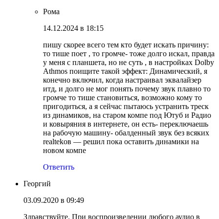
Рома
14.12.2024 в 18:15
пишу скорее всего тем кто будет искать причину:
то тише поет , то громче- тоже долго искал, правда
у меня с планшета, но не суть , в настройках Dolby
Athmos поищите такой эффект: Динамический, я
конечно включил, когда настраивал эквалайзер
итд, и долго не мог понять почему звук плавно то
громче то тише становиться, возможно кому то
пригодиться, а я сейчас пытаюсь устранить треск
из динамиков, на старом компе под Ютуб и Радио
и ковыряния в интернете, он есть- переключаешь
на рабочую машину- обалденный звук без всяких
realtekов — решил пока оставить динамики на
новом компе
Ответить
Георгий
03.09.2020 в 09:49
Здравствуйте. При воспроизведении любого аудио в