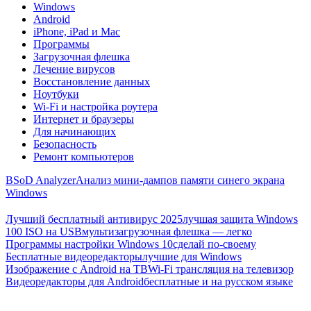
Windows
Android
iPhone, iPad и Mac
Программы
Загрузочная флешка
Лечение вирусов
Восстановление данных
Ноутбуки
Wi-Fi и настройка роутера
Интернет и браузеры
Для начинающих
Безопасность
Ремонт компьютеров
BSoD Analyzer
Анализ мини-дампов памяти синего экрана
Windows
Лучший бесплатный антивирус 2025
лучшая защита Windows
100 ISO на USB
мультизагрузочная флешка — легко
Программы настройки Windows 10
сделай по-своему
Бесплатные видеоредакторы
лучшие для Windows
Изображение с Android на ТВ
Wi-Fi трансляция на телевизор
Видеоредакторы для Android
бесплатные и на русском языке