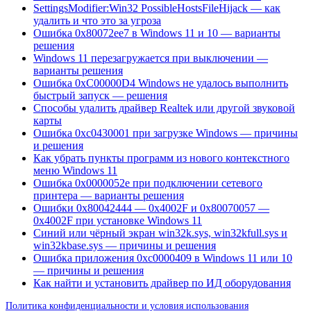
SettingsModifier:Win32 PossibleHostsFileHijack — как
удалить и что это за угроза
Ошибка 0x80072ee7 в Windows 11 и 10 — варианты
решения
Windows 11 перезагружается при выключении —
варианты решения
Ошибка 0xC00000D4 Windows не удалось выполнить
быстрый запуск — решения
Способы удалить драйвер Realtek или другой звуковой
карты
Ошибка 0xc0430001 при загрузке Windows — причины
и решения
Как убрать пункты программ из нового контекстного
меню Windows 11
Ошибка 0x0000052e при подключении сетевого
принтера — варианты решения
Ошибки 0x80042444 — 0x4002F и 0x80070057 —
0x4002F при установке Windows 11
Синий или чёрный экран win32k.sys, win32kfull.sys и
win32kbase.sys — причины и решения
Ошибка приложения 0xc0000409 в Windows 11 или 10
— причины и решения
Как найти и установить драйвер по ИД оборудования
Политика конфиденциальности и условия использования