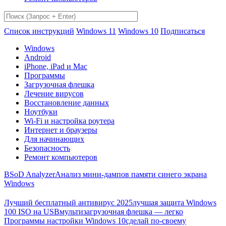
Список инструкций
Windows 11
Windows 10
Подписаться
Windows
Android
iPhone, iPad и Mac
Программы
Загрузочная флешка
Лечение вирусов
Восстановление данных
Ноутбуки
Wi-Fi и настройка роутера
Интернет и браузеры
Для начинающих
Безопасность
Ремонт компьютеров
BSoD Analyzer
Анализ мини-дампов памяти синего экрана
Windows
Лучший бесплатный антивирус 2025
лучшая защита Windows
100 ISO на USB
мультизагрузочная флешка — легко
Программы настройки Windows 10
сделай по-своему