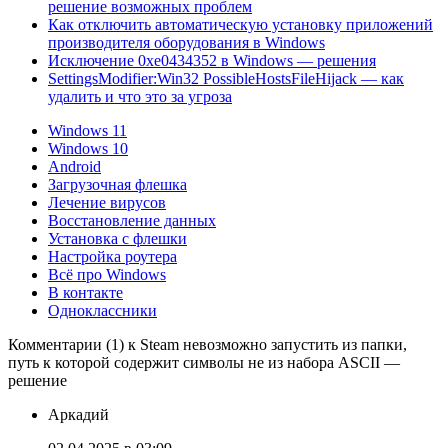
решение возможных проблем
Как отключить автоматическую установку приложений
производителя оборудования в Windows
Исключение 0xe0434352 в Windows — решения
SettingsModifier:Win32 PossibleHostsFileHijack — как
удалить и что это за угроза
Windows 11
Windows 10
Android
Загрузочная флешка
Лечение вирусов
Восстановление данных
Установка с флешки
Настройка роутера
Всё про Windows
В контакте
Одноклассники
Комментарии (1) к Steam невозможно запустить из папки,
путь к которой содержит символы не из набора ASCII —
решение
Аркадий