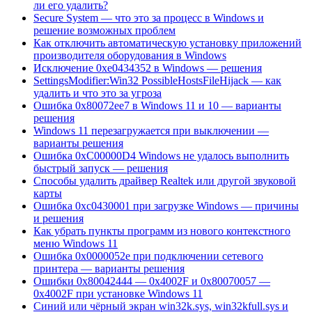
ли его удалить?
Secure System — что это за процесс в Windows и
решение возможных проблем
Как отключить автоматическую установку приложений
производителя оборудования в Windows
Исключение 0xe0434352 в Windows — решения
SettingsModifier:Win32 PossibleHostsFileHijack — как
удалить и что это за угроза
Ошибка 0x80072ee7 в Windows 11 и 10 — варианты
решения
Windows 11 перезагружается при выключении —
варианты решения
Ошибка 0xC00000D4 Windows не удалось выполнить
быстрый запуск — решения
Способы удалить драйвер Realtek или другой звуковой
карты
Ошибка 0xc0430001 при загрузке Windows — причины
и решения
Как убрать пункты программ из нового контекстного
меню Windows 11
Ошибка 0x0000052e при подключении сетевого
принтера — варианты решения
Ошибки 0x80042444 — 0x4002F и 0x80070057 —
0x4002F при установке Windows 11
Синий или чёрный экран win32k.sys, win32kfull.sys и