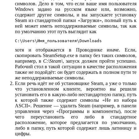
символов. Дело в том, что если ваше имя пользователя
Windows задано на русском языке или, возможно,
содержит другие символы, и вы запускаете установку
Steam из стандартной папки «Загрузки», полный путь к
ней может иметь неподдерживаемые символы, так как
по умолчанию этот путь выглядит как
C:\Users\Имя_пользователя\Downloads
хотя и отображается в Проводнике иначе. Если,
скопировать SteamSetup.exe в папку без таких символов,
например, в
C:\Steam\
, запуск должен пройти успешно.
Рабочий стол в такой ситуации в качестве расположения
также не подойдёт: он будет содержать в полном пути те
же неподдерживаемые символы.
Если речь идёт не об установщике Steam, а уже о только
что установленном клиенте, вероятно вы решили
установить его в какую-либо нестандартную папку, путь
к которой также содержит символы «Не из набора
ASCII». Решение — удалить Steam (например, в панели
управления через «Программы и компоненты), после
чего переустановить его либо в стандартное
расположение, которое предлагается по умолчанию,
либо в папку, путь которой содержит лишь латиницу и
цифры.