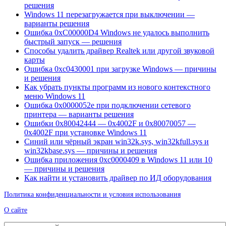
решения
Windows 11 перезагружается при выключении —
варианты решения
Ошибка 0xC00000D4 Windows не удалось выполнить
быстрый запуск — решения
Способы удалить драйвер Realtek или другой звуковой
карты
Ошибка 0xc0430001 при загрузке Windows — причины
и решения
Как убрать пункты программ из нового контекстного
меню Windows 11
Ошибка 0x0000052e при подключении сетевого
принтера — варианты решения
Ошибки 0x80042444 — 0x4002F и 0x80070057 —
0x4002F при установке Windows 11
Синий или чёрный экран win32k.sys, win32kfull.sys и
win32kbase.sys — причины и решения
Ошибка приложения 0xc0000409 в Windows 11 или 10
— причины и решения
Как найти и установить драйвер по ИД оборудования
Политика конфиденциальности и условия использования
О сайте