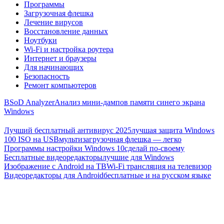
Программы
Загрузочная флешка
Лечение вирусов
Восстановление данных
Ноутбуки
Wi-Fi и настройка роутера
Интернет и браузеры
Для начинающих
Безопасность
Ремонт компьютеров
BSoD Analyzer
Анализ мини-дампов памяти синего экрана
Windows
Лучший бесплатный антивирус 2025
лучшая защита Windows
100 ISO на USB
мультизагрузочная флешка — легко
Программы настройки Windows 10
сделай по-своему
Бесплатные видеоредакторы
лучшие для Windows
Изображение с Android на ТВ
Wi-Fi трансляция на телевизор
Видеоредакторы для Android
бесплатные и на русском языке