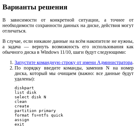
Варианты решения
В зависимости от конкретной ситуации, а точнее от
необходимости сохранности данных на диске, действия могут
отличаться.
В случае, если никакие данные на всём накопителе не нужны,
а задача — вернуть возможность его использования как
обычного диска в Windows 11/10, шаги будут следующими:
Запустите командную строку от имени Администратора
.
По порядку введите команды, заменив N на номер
диска, который мы очищаем (важно: все данные будут
удалены):
diskpart

list disk

select disk N

clean

create

partition primary

format fs=ntfs quick

assign

exit