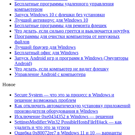
Бесплатные программы удаленного управления
компьютером
Запуск Windows 10 с флешки без установки
Лучший антивирус для Windows 10
Бесплатные программы для ремонта флешек
Что делать, если сильно греется и выключается ноутбук
Программы для очистки компьютера от ненужных
файлов
Лучший браузер для Windows
Бесплатный офис для Windows
Запуск Android игр и программ в Windows (Эмуляторы
Android)
Что делать, если компьютер не видит флешку
Управление Android с компьютера
Новое
Secure System — что это за процесс в Windows и
решение возможных проблем
Как отключить автоматическую установку приложений
производителя оборудования в Windows
Исключение 0xe0434352 в Windows — решения
SettingsModifier:Win32 PossibleHostsFileHijack — как
удалить и что это за угроза
Ошибка 0x80072ee7 в Windows 11 и 10 — варианты