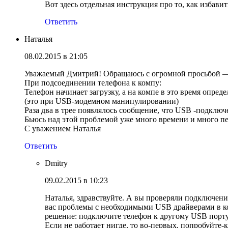
Вот здесь отдельная инструкция про то, как избави
Ответить
Наталья
08.02.2015 в 21:05
Уважаемый Дмитрий! Обращаюсь с огромной просьбой — к
При подсоединении телефона к компу:
Телефон начинает загрузку, а на компе в это время опреде
(это при USB-модемном манипулировании)
Раза два в трее появлялось сообщение, что USB -подключ
Бьюсь над этой проблемой уже много времени и много пе
С уважением Наталья
Ответить
Dmitry
09.02.2015 в 10:23
Наталья, здравствуйте. А вы проверяли подключение 
вас проблемы с необходимыми USB драйверами в ко
решение: подключите телефон к другому USB порту 
Если не работает нигде, то во-первых, попробуйт