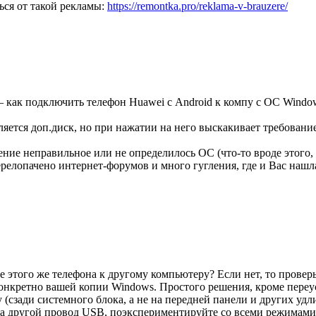
ться от такой рекламы:
https://remontka.pro/reklama-v-brauzere/
ак подключить телефон Huawei с Android к компу с ОС Window
ляется доп.диск, но при нажатии на него выскакивает требование 
ение неправильное или не определилось ОС (что-то вроде этого,
релопачено интернет-форумов и много гугления, где и Вас наш
этого же телефона к другому компьютеру? Если нет, то проверьте
нкретно вашей копии Windows. Простого решения, кроме переус
(сзади системного блока, а не на передней панели и других удл
е-ка другой провод USB, поэкспериментируйте со всеми режимам