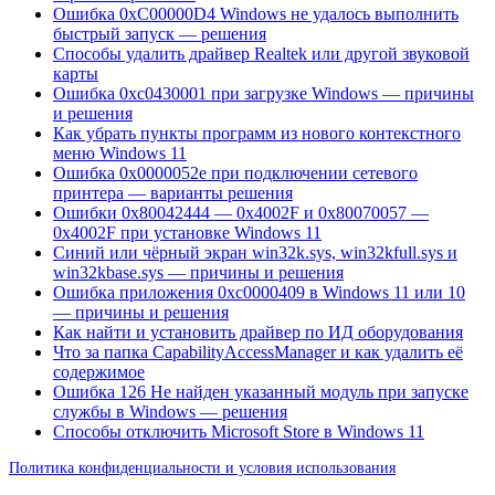
Ошибка 0xC00000D4 Windows не удалось выполнить
быстрый запуск — решения
Способы удалить драйвер Realtek или другой звуковой
карты
Ошибка 0xc0430001 при загрузке Windows — причины
и решения
Как убрать пункты программ из нового контекстного
меню Windows 11
Ошибка 0x0000052e при подключении сетевого
принтера — варианты решения
Ошибки 0x80042444 — 0x4002F и 0x80070057 —
0x4002F при установке Windows 11
Синий или чёрный экран win32k.sys, win32kfull.sys и
win32kbase.sys — причины и решения
Ошибка приложения 0xc0000409 в Windows 11 или 10
— причины и решения
Как найти и установить драйвер по ИД оборудования
Что за папка CapabilityAccessManager и как удалить её
содержимое
Ошибка 126 Не найден указанный модуль при запуске
службы в Windows — решения
Способы отключить Microsoft Store в Windows 11
Политика конфиденциальности и условия использования