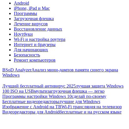
Android
iPhone, iPad и Mac
Программы
Загрузочная флешка
Лечение вирусов
Восстановление данных
Ноутбуки
Wi-Fi и настройка роутера
Интернет и браузеры
Для начинающих
Безопасность
Ремонт компьютеров
BSoD Analyzer
Анализ мини-дампов памяти синего экрана
Windows
Лучший бесплатный антивирус 2025
лучшая защита Windows
100 ISO на USB
мультизагрузочная флешка — легко
Программы настройки Windows 10
сделай по-своему
Бесплатные видеоредакторы
лучшие для Windows
Изображение с Android на ТВ
Wi-Fi трансляция на телевизор
Видеоредакторы для Android
бесплатные и на русском языке