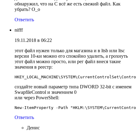
обнаружил, что на С всё же есть свежий файл. Как
убрать? О_о
Ответить
nifff
19.11.2018 в 06:22
этот файл нужен только для магазина и в ltsb или ltsc
версии 10-ки можно его спокойно удалить, а грохнуть
этот файл можно просто, или рег файл внеся такие
значения в реестр:
HKEY_LOCAL_MACHINE\SYSTEM\CurrentControlSet\Contro
создайте новый параметр типа DWORD 32-bit с именем
SwapfileControl и значением 0
или через PowerShell:
New-ItemProperty -Path "HKLM:\SYSTEM\CurrentContro
Ответить
Денис