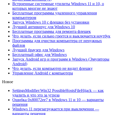
Встроенные системные утилиты Windows 11 и 10, о
которых многие не знают
Бесплатные программы удаленного управления
компьютером
Запуск Windows 10 с флешки без установки
Лучший антивирус для Windows 10
Бесплатные программы для ремонта флешек
Что делать, если сильно греется и выключается ноутбук
Программы для очистки компьютера от ненужных
файлов
Лучший браузер для Windows
Бесплатный офис для Windows
Запуск Android игр и программ в Windows (Эмуляторы
Android)
Что делать, если компьютер не видит флешку
Управление Android с компьютера
Новое
SettingsModifier:Win32 PossibleHostsFileHijack — как
удалить и что это за угроза
Ошибка 0x80072ee7 в Windows 11 и 10 — варианты
решения
Windows 11 перезагружается при выключении —
варианты решения