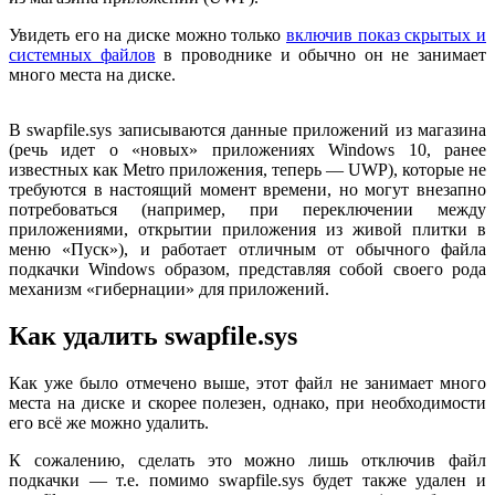
Увидеть его на диске можно только
включив показ скрытых и
системных файлов
в проводнике и обычно он не занимает
много места на диске.
В swapfile.sys записываются данные приложений из магазина
(речь идет о «новых» приложениях Windows 10, ранее
известных как Metro приложения, теперь — UWP), которые не
требуются в настоящий момент времени, но могут внезапно
потребоваться (например, при переключении между
приложениями, открытии приложения из живой плитки в
меню «Пуск»), и работает отличным от обычного файла
подкачки Windows образом, представляя собой своего рода
механизм «гибернации» для приложений.
Как удалить swapfile.sys
Как уже было отмечено выше, этот файл не занимает много
места на диске и скорее полезен, однако, при необходимости
его всё же можно удалить.
К сожалению, сделать это можно лишь отключив файл
подкачки — т.е. помимо swapfile.sys будет также удален и