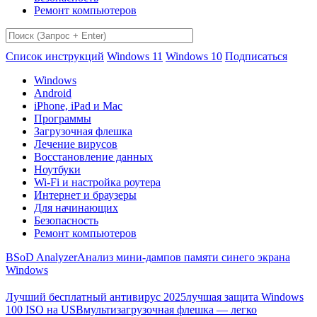
Ремонт компьютеров
Список инструкций
Windows 11
Windows 10
Подписаться
Windows
Android
iPhone, iPad и Mac
Программы
Загрузочная флешка
Лечение вирусов
Восстановление данных
Ноутбуки
Wi-Fi и настройка роутера
Интернет и браузеры
Для начинающих
Безопасность
Ремонт компьютеров
BSoD Analyzer
Анализ мини-дампов памяти синего экрана
Windows
Лучший бесплатный антивирус 2025
лучшая защита Windows
100 ISO на USB
мультизагрузочная флешка — легко