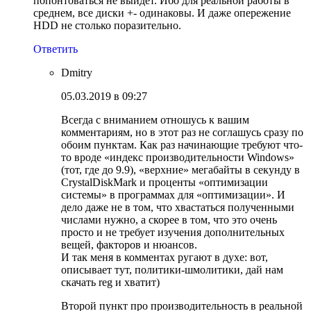
попонтоваться не выйдет. Ибо для реальной работы в
среднем, все диски +- одинаковы. И даже опережение
HDD не столько поразительно.
Ответить
Dmitry
05.03.2019 в 09:27
Всегда с вниманием отношусь к вашим
комментариям, но в этот раз не соглашусь сразу по
обоим пунктам. Как раз начинающие требуют что-
то вроде «индекс производительности Windows»
(тот, где до 9.9), «верхние» мегабайты в секунду в
CrystalDiskMark и проценты «оптимизации
системы» в программах для «оптимизации». И
дело даже не в том, что хвастаться полученными
числами нужно, а скорее в том, что это очень
просто и не требует изучения дополнительных
вещей, факторов и нюансов.
И так меня в комментах ругают в духе: вот,
описывает тут, политики-шмолитики, дай нам
скачать reg и хватит)
Второй пункт про производительность в реальной