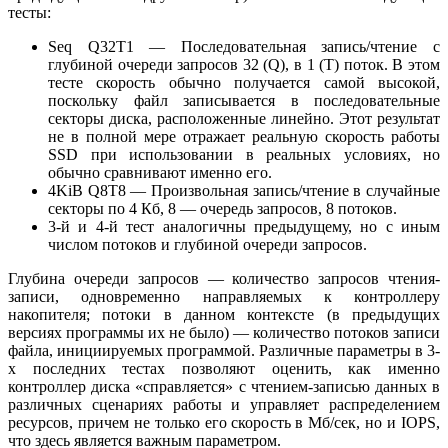
тесты:
Seq Q32T1 — Последовательная запись/чтение с
глубиной очереди запросов 32 (Q), в 1 (T) поток. В этом
тесте скорость обычно получается самой высокой,
поскольку файл записывается в последовательные
секторы диска, расположенные линейно. Этот результат
не в полной мере отражает реальную скорость работы
SSD при использовании в реальных условиях, но
обычно сравнивают именно его.
4KiB Q8T8 — Произвольная запись/чтение в случайные
секторы по 4 Кб, 8 — очередь запросов, 8 потоков.
3-й и 4-й тест аналогичны предыдущему, но с иным
числом потоков и глубиной очереди запросов.
Глубина очереди запросов — количество запросов чтения-
записи, одновременно направляемых к контроллеру
накопителя; потоки в данном контексте (в предыдущих
версиях программы их не было) — количество потоков записи
файла, инициируемых программой. Различные параметры в 3-
х последних тестах позволяют оценить, как именно
контроллер диска «справляется» с чтением-записью данных в
различных сценариях работы и управляет распределением
ресурсов, причем не только его скорость в Мб/сек, но и IOPS,
что здесь является важным параметром.