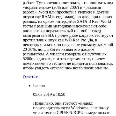
работе. Тут конечно стоит знать, что понимать под
«поразительно» (20% или 200?) и «реальная
работа» (Word или просчеты в Premiere и другие
штуки где RAM всегда мало), но даже при прочих
равных, на одном интерфейсе SATA-3 Real-World
тесты c разными методиками показывают себе
вполне-таки поразительный (на мой взгляд)
выигрыш за SSD, причем даже когда их тестируют
против таких штук как WD Red Pro. Да, в
некоторых задачах он на уровне упомянутых мной
20-30%, но… я бы не назвал это плохим
результатом. А уж если говорить о ноутбучных
5200rpm дисках, там это еще заметнее, причем
даже какими-то тестами не придется пользоваться,
чтобы увидеть «ускорение» всего после замены.
Ответить
Lecron
05.03.2019 в 10:50
Правильно, они требуют «индекс
производительности Windows», а не пачку
чисел тестов CPU/FPU/GPU измеренных в