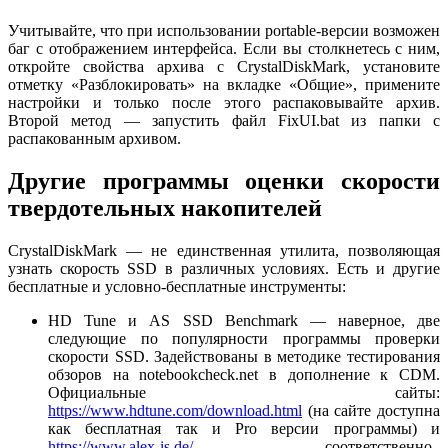
Учитывайте, что при использовании portable-версии возможен
баг с отображением интерфейса. Если вы столкнетесь с ним,
откройте свойства архива с CrystalDiskMark, установите
отметку «Разблокировать» на вкладке «Общие», примените
настройки и только после этого распаковывайте архив.
Второй метод — запустить файл FixUI.bat из папки с
распакованным архивом.
Другие программы оценки скорости
твердотельных накопителей
CrystalDiskMark — не единственная утилита, позволяющая
узнать скорость SSD в различных условиях. Есть и другие
бесплатные и условно-бесплатные инструменты:
HD Tune и AS SSD Benchmark — наверное, две
следующие по популярности программы проверки
скорости SSD. Задействованы в методике тестирования
обзоров на notebookcheck.net в дополнение к CDM.
Официальные сайты:
https://www.hdtune.com/download.html
(на сайте доступна
как бесплатная так и Pro версии программы) и
https://www.alex-is.de/
соответственно.