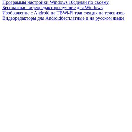
Программы настройки Windows 10
сделай по-своему
Бесплатные видеоредакторы
лучшие для Windows
Изображение с Android на ТВ
Wi-Fi трансляция на телевизор
Видеоредакторы для Android
бесплатные и на русском языке