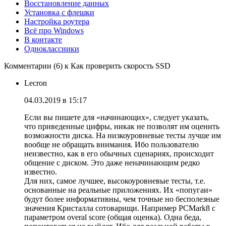
Восстановление данных
Установка с флешки
Настройка роутера
Всё про Windows
В контакте
Одноклассники
Комментарии (6) к Как проверить скорость SSD
Lecron
04.03.2019 в 15:17
Если вы пишете для «начинающих», следует указать,
что приведенные цифры, никак не позволят им оценить
возможности диска. На низкоуровневые тесты лучше им
вообще не обращать внимания. Ибо пользователю
неизвестно, как в его обычных сценариях, происходит
общение с диском. Это даже неначинающим редко
известно.
Для них, самое лучшее, высокоуровневые тесты, т.е.
основанные на реальные приложениях. Их «попугаи»
будут более информативны, чем точные но бесполезные
значения Кристалла сотоварищи. Например PCMark8 c
параметром overal score (общая оценка). Одна беда,