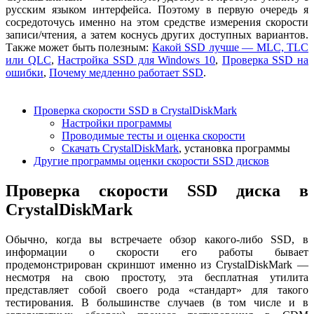
русским языком интерфейса. Поэтому в первую очередь я
сосредоточусь именно на этом средстве измерения скорости
записи/чтения, а затем коснусь других доступных вариантов.
Также может быть полезным:
Какой SSD лучше — MLC, TLC
или QLC
,
Настройка SSD для Windows 10
,
Проверка SSD на
ошибки
,
Почему медленно работает SSD
.
Проверка скорости SSD в CrystalDiskMark
Настройки программы
Проводимые тесты и оценка скорости
Скачать CrystalDiskMark
, установка программы
Другие программы оценки скорости SSD дисков
Проверка скорости SSD диска в
CrystalDiskMark
Обычно, когда вы встречаете обзор какого-либо SSD, в
информации о скорости его работы бывает
продемонстрирован скриншот именно из CrystalDiskMark —
несмотря на свою простоту, эта бесплатная утилита
представляет собой своего рода «стандарт» для такого
тестирования. В большинстве случаев (в том числе и в