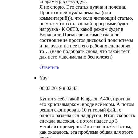
«параметр в секунду».
Я не спорю. Это статья нужна и полезна.
Просто к ней нужна ремарка (или
комментарий))), что если читающий статью,
не может сказать в какой программе будет
нагрузка 4К Q8T8, какой режим будет в
Ворде или Премьере, и самое главное,
соотношение простоя дисковой подсистемы
и нагрузки на нее в его рабочих сценариях,
то… (надо подобрать слова, что такой тест
для него максимально бесполезен).
Ответить
Yuy
06.03.2019 в 02:43
Купил я себе такой Kingston A400, прогнал
его кристалмарком: вроде всё норм. А потом
решил скопировать 10 гиговый файл с
одного раздела ссд на другой. Итог: скорость
сначала высокая, а потом падает до 3
мегабайт примерно. Или ещё ниже. Потом,
как оказалось, эта проблема общая для этого
диска.