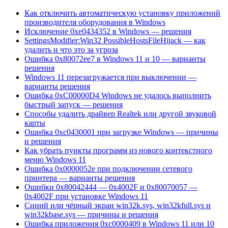
Как отключить автоматическую установку приложений
производителя оборудования в Windows
Исключение 0xe0434352 в Windows — решения
SettingsModifier:Win32 PossibleHostsFileHijack — как
удалить и что это за угроза
Ошибка 0x80072ee7 в Windows 11 и 10 — варианты
решения
Windows 11 перезагружается при выключении —
варианты решения
Ошибка 0xC00000D4 Windows не удалось выполнить
быстрый запуск — решения
Способы удалить драйвер Realtek или другой звуковой
карты
Ошибка 0xc0430001 при загрузке Windows — причины
и решения
Как убрать пункты программ из нового контекстного
меню Windows 11
Ошибка 0x0000052e при подключении сетевого
принтера — варианты решения
Ошибки 0x80042444 — 0x4002F и 0x80070057 —
0x4002F при установке Windows 11
Синий или чёрный экран win32k.sys, win32kfull.sys и
win32kbase.sys — причины и решения
Ошибка приложения 0xc0000409 в Windows 11 или 10