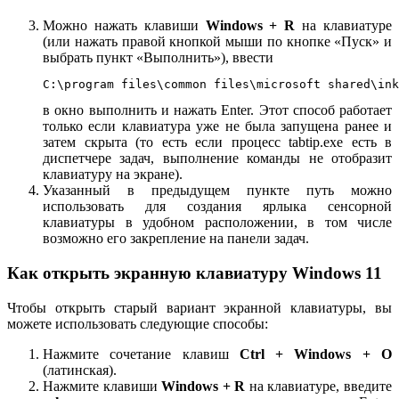
Можно нажать клавиши
Windows + R
на клавиатуре
(или нажать правой кнопкой мыши по кнопке «Пуск» и
выбрать пункт «Выполнить»), ввести
C:\program files\common files\microsoft shared\ink
в окно выполнить и нажать Enter. Этот способ работает
только если клавиатура уже не была запущена ранее и
затем скрыта (то есть если процесс tabtip.exe есть в
диспетчере задач, выполнение команды не отобразит
клавиатуру на экране).
Указанный в предыдущем пункте путь можно
использовать для создания ярлыка сенсорной
клавиатуры в удобном расположении, в том числе
возможно его закрепление на панели задач.
Как открыть экранную клавиатуру Windows 11
Чтобы открыть старый вариант экранной клавиатуры, вы
можете использовать следующие способы:
Нажмите сочетание клавиш
Ctrl + Windows + O
(латинская).
Нажмите клавиши
Windows + R
на клавиатуре, введите