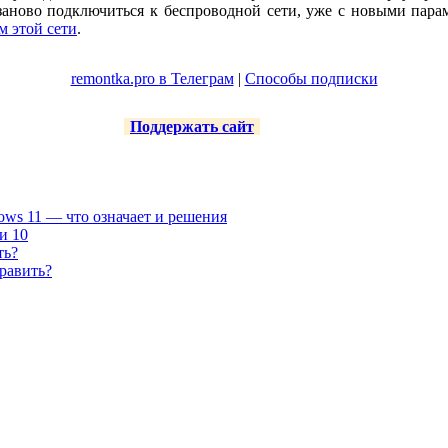
 заново подключиться к беспроводной сети, уже с новыми пар
м этой сети
.
remontka.pro в Телеграм
|
Способы подписки
Поддержать сайт
ows 11 — что означает и решения
и 10
ть?
править?