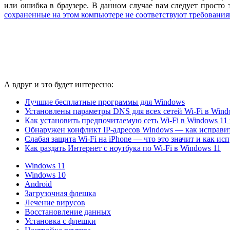
или ошибка в браузере. В данном случае вам следует просто
сохраненные на этом компьютере не соответствуют требования
А вдруг и это будет интересно:
Лучшие бесплатные программы для Windows
Установлены параметры DNS для всех сетей Wi-Fi в Wind
Как установить предпочитаемую сеть Wi-Fi в Windows 11 
Обнаружен конфликт IP-адресов Windows — как исправи
Слабая защита Wi-Fi на iPhone — что это значит и как ис
Как раздать Интернет с ноутбука по Wi-Fi в Windows 11
Windows 11
Windows 10
Android
Загрузочная флешка
Лечение вирусов
Восстановление данных
Установка с флешки