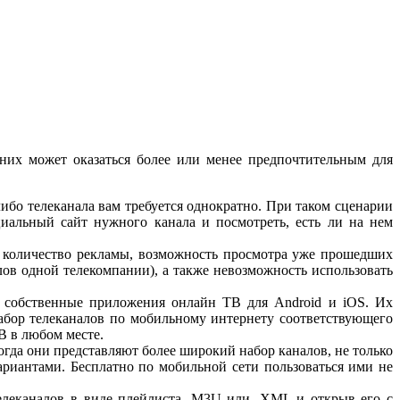
них может оказаться более или менее предпочтительным для
либо телеканала вам требуется однократно. При таком сценарии
циальный сайт нужного канала и посмотреть, есть ли на нем
количество рекламы, возможность просмотра уже прошедших
лов одной телекомпании), а также невозможность использовать
 собственные приложения онлайн ТВ для Android и iOS. Их
абор телеканалов по мобильному интернету соответствующего
В в любом месте.
да они представляют более широкий набор каналов, не только
риантами. Бесплатно по мобильной сети пользоваться ими не
леканалов в виде плейлиста .M3U или .XML и открыв его с