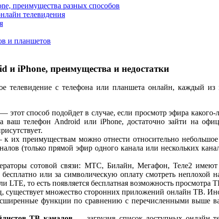
one, преимущества разных способов
онлайн телевидения
я
ов и планшетов
d и iPhone, преимущества и недостатки
ое телевидение с телефона или планшета онлайн, каждый из 
— этот способ подойдет в случае, если просмотр эфира какого-
а ваш телефон Android или iPhone, достаточно зайти на офи
рисутствует.
к их преимуществам можно отнести относительно небольшое 
налов (только прямой эфир одного канала или нескольких кана
раторы сотовой связи: МТС, Билайн, Мегафон, Теле2 имеют
бесплатно или за символическую оплату смотреть неплохой н
ли LTE, то есть появляется бесплатная возможность просмотра Т
, существует множество сторонних приложений онлайн ТВ. Иног
расширенные функции по сравнению с перечисленными выше ва
йлистов ТВ каналов
— загрузив список доступных онлайн те