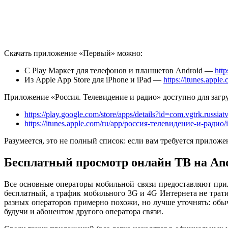
Скачать приложение «Первый» можно:
С Play Маркет для телефонов и планшетов Android —
http
Из Apple App Store для iPhone и iPad —
https://itunes.app
Приложение «Россия. Телевидение и радио» доступно для загр
https://play.google.com/store/apps/details?id=com.vgtrk.russiat
https://itunes.apple.com/ru/app/россия-телевидение-и-радио
Разумеется, это не полный список: если вам требуется прилож
Бесплатный просмотр онлайн ТВ на And
Все основные операторы мобильной связи предоставляют при
бесплатный, а трафик мобильного 3G и 4G Интернета не трати
разных операторов примерно похожи, но лучше уточнять: обы
будучи и абонентом другого оператора связи.