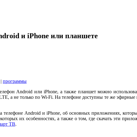
droid и iPhone или планшете
|
программы
телефон Android или iPhone, а также планшет можно использов
E, а не только по Wi-Fi. На телефоне доступны те же эфирные ка
а телефоне Android и iPhone, об основных приложениях, котор
екоторых их особенностях, а также о том, где скачать эти прил
март ТВ
.