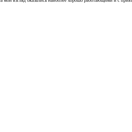
о на мой взгляд оказались наиболее хорошо работающими и с п