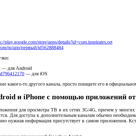
s://play.google.com/store/apps/details?id=com.ipspirates.ort
le.com/ru/app/первый/id562888484
узки:
v
— для Android
/id796412170
— для iOS
ение какого-то другого канала, просто поищите его в официальн
roid и iPhone с помощью приложений от
ложения для просмотра ТВ в их сетях 3G/4G, причем у многих
тся. Для доступа к дополнительным каналам обычно необходима
чно нужная информация присутствует в самом приложения. Кст