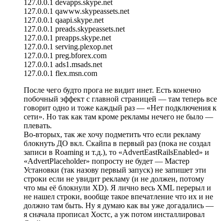
127.0.0.1 devapps.skype.net
127.0.0.1 qawww.skypeassets.net
127.0.0.1 qaapi.skype.net
127.0.0.1 preads.skypeassets.net
127.0.0.1 preapps.skype.net
127.0.0.1 serving.plexop.net
127.0.0.1 preg.bforex.com
127.0.0.1 ads1.msads.net
127.0.0.1 flex.msn.com
После чего будто прога не видит инет. Есть конечно
побочный эффект с главной страницей — там теперь все
говорит одно и тоже каждый раз — «Нет подключения к
сети». Но так как там кроме рекламы нечего не было —
плевать.
Во-вторых, так же хочу подметить что если рекламу
блокнуть ДО вкл. Скайпа в первый раз (пока не создал
записи в Roaming и т.д.), то «AdvertEastRailsEnabled» и
«AdvertPlaceholder» попросту не будет — Мастер
Установки (так назову первый запуск) не запишет эти
строки если не увидит рекламу (и не должен, потому
что мы её блокнули XD). Я лично весь XML перерыл и
не нашел строки, вообще такое впечатление что их и не
должно там быть. Ну я думаю как вы уже догадались —
я сначала прописал Хостс, а уж потом инсталлировал