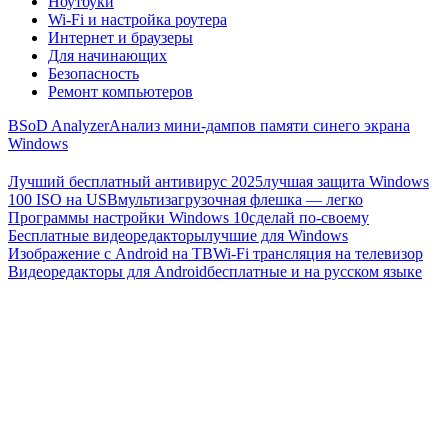
Ноутбуки
Wi-Fi и настройка роутера
Интернет и браузеры
Для начинающих
Безопасность
Ремонт компьютеров
BSoD Analyzer
Анализ мини-дампов памяти синего экрана
Windows
Лучший бесплатный антивирус 2025
лучшая защита Windows
100 ISO на USB
мультизагрузочная флешка — легко
Программы настройки Windows 10
сделай по-своему
Бесплатные видеоредакторы
лучшие для Windows
Изображение с Android на ТВ
Wi-Fi трансляция на телевизор
Видеоредакторы для Android
бесплатные и на русском языке