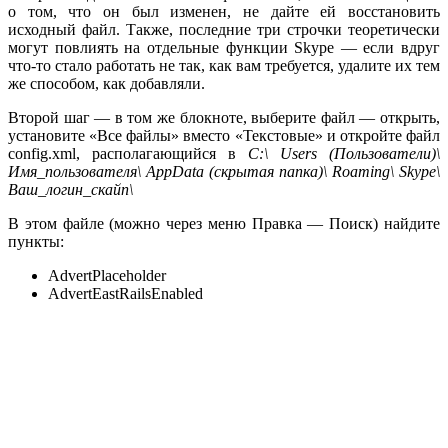
о том, что он был изменен, не дайте ей восстановить
исходный файл. Также, последние три строчки теоретически
могут повлиять на отдельные функции Skype — если вдруг
что-то стало работать не так, как вам требуется, удалите их тем
же способом, как добавляли.
Второй шаг — в том же блокноте, выберите файл — открыть,
установите «Все файлы» вместо «Текстовые» и откройте файл
config.xml, располагающийся в
C:\ Users (Пользователи)\
Имя_пользователя\ AppData (скрытая папка)\ Roaming\ Skype\
Ваш_логин_скайп\
В этом файле (можно через меню Правка — Поиск) найдите
пункты:
AdvertPlaceholder
AdvertEastRailsEnabled