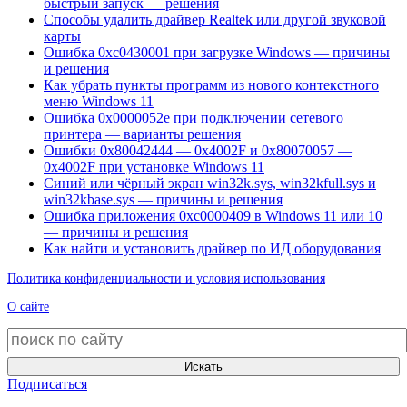
быстрый запуск — решения
Способы удалить драйвер Realtek или другой звуковой
карты
Ошибка 0xc0430001 при загрузке Windows — причины
и решения
Как убрать пункты программ из нового контекстного
меню Windows 11
Ошибка 0x0000052e при подключении сетевого
принтера — варианты решения
Ошибки 0x80042444 — 0x4002F и 0x80070057 —
0x4002F при установке Windows 11
Синий или чёрный экран win32k.sys, win32kfull.sys и
win32kbase.sys — причины и решения
Ошибка приложения 0xc0000409 в Windows 11 или 10
— причины и решения
Как найти и установить драйвер по ИД оборудования
Политика конфиденциальности и условия использования
О сайте
Искать
Подписаться