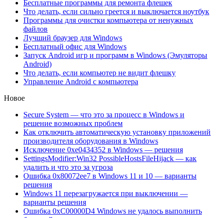
Бесплатные программы для ремонта флешек
Что делать, если сильно греется и выключается ноутбук
Программы для очистки компьютера от ненужных
файлов
Лучший браузер для Windows
Бесплатный офис для Windows
Запуск Android игр и программ в Windows (Эмуляторы
Android)
Что делать, если компьютер не видит флешку
Управление Android с компьютера
Новое
Secure System — что это за процесс в Windows и
решение возможных проблем
Как отключить автоматическую установку приложений
производителя оборудования в Windows
Исключение 0xe0434352 в Windows — решения
SettingsModifier:Win32 PossibleHostsFileHijack — как
удалить и что это за угроза
Ошибка 0x80072ee7 в Windows 11 и 10 — варианты
решения
Windows 11 перезагружается при выключении —
варианты решения
Ошибка 0xC00000D4 Windows не удалось выполнить