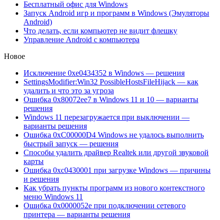
Бесплатный офис для Windows
Запуск Android игр и программ в Windows (Эмуляторы
Android)
Что делать, если компьютер не видит флешку
Управление Android с компьютера
Новое
Исключение 0xe0434352 в Windows — решения
SettingsModifier:Win32 PossibleHostsFileHijack — как
удалить и что это за угроза
Ошибка 0x80072ee7 в Windows 11 и 10 — варианты
решения
Windows 11 перезагружается при выключении —
варианты решения
Ошибка 0xC00000D4 Windows не удалось выполнить
быстрый запуск — решения
Способы удалить драйвер Realtek или другой звуковой
карты
Ошибка 0xc0430001 при загрузке Windows — причины
и решения
Как убрать пункты программ из нового контекстного
меню Windows 11
Ошибка 0x0000052e при подключении сетевого
принтера — варианты решения