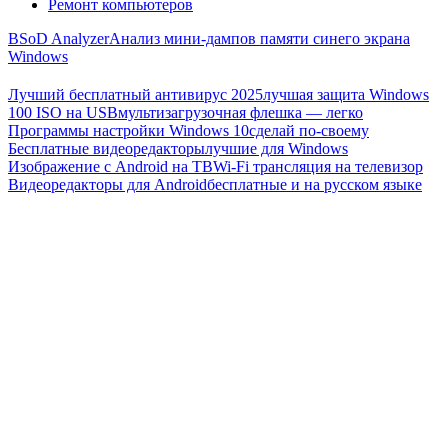
Ремонт компьютеров
BSoD Analyzer
Анализ мини-дампов памяти синего экрана
Windows
Лучший бесплатный антивирус 2025
лучшая защита Windows
100 ISO на USB
мультизагрузочная флешка — легко
Программы настройки Windows 10
сделай по-своему
Бесплатные видеоредакторы
лучшие для Windows
Изображение с Android на ТВ
Wi-Fi трансляция на телевизор
Видеоредакторы для Android
бесплатные и на русском языке