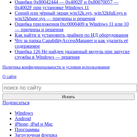
Ошибки 0x80042444 — 0x4002F и 0x80070057 —
0x4002F при установке Windows 11
Синий или чёрный экран win32k.sys, win32kfull.sys и
win32kbase.sys — причины и решения
Ошибка приложения 0xc0000409 в Windows 11 или 10
— причины и решения
Как найти и установить драйвер по ИД оборудования
Что за папка CapabilityAccessManager и как удалить её
содержимое
Ошибка 126 Не найден указанный модуль при запуске
службы в Windows — решения
Политика конфиденциальности и условия использования
О сайте
Искать
Подписаться
Windows
Android
iPhone, iPad и Mac
Программы
Загрузочная флешка