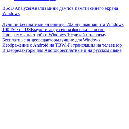
BSoD Analyzer
Анализ мини-дампов памяти синего экрана
Windows
Лучший бесплатный антивирус 2025
лучшая защита Windows
100 ISO на USB
мультизагрузочная флешка — легко
Программы настройки Windows 10
сделай по-своему
Бесплатные видеоредакторы
лучшие для Windows
Изображение с Android на ТВ
Wi-Fi трансляция на телевизор
Видеоредакторы для Android
бесплатные и на русском языке