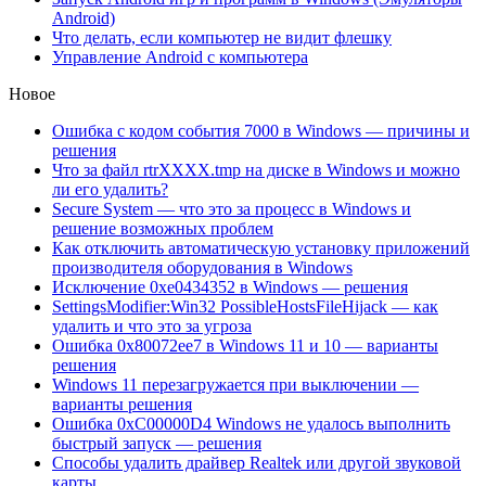
Android)
Что делать, если компьютер не видит флешку
Управление Android с компьютера
Новое
Ошибка с кодом события 7000 в Windows — причины и
решения
Что за файл rtrXXXX.tmp на диске в Windows и можно
ли его удалить?
Secure System — что это за процесс в Windows и
решение возможных проблем
Как отключить автоматическую установку приложений
производителя оборудования в Windows
Исключение 0xe0434352 в Windows — решения
SettingsModifier:Win32 PossibleHostsFileHijack — как
удалить и что это за угроза
Ошибка 0x80072ee7 в Windows 11 и 10 — варианты
решения
Windows 11 перезагружается при выключении —
варианты решения
Ошибка 0xC00000D4 Windows не удалось выполнить
быстрый запуск — решения
Способы удалить драйвер Realtek или другой звуковой
карты