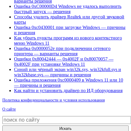
варианты решения
Ошибка 0xC00000D4 Windows не удалось выполнить
быстрый запуск — решения
Способы удалить драйвер Realtek или другой звуковой
карты
Ошибка 0xc0430001 при загрузке Windows — причины
и решения
Как убрать пункты программ из нового контекстного
меню Windows 11
Ошибка 0x0000052e при подключении сетевого
принтера — варианты решения
Ошибки 0x80042444 — 0x4002F и 0x80070057 —
0x4002F при установке Windows 11
Синий или чёрный экран win32k.sys, win32kfull.sys и
win32kbase.sys — причины и решения
Ошибка приложения 0xc0000409 в Windows 11 или 10
— причины и решения
Как найти и установить драйвер по ИД оборудования
Политика конфиденциальности и условия использования
О сайте
Искать