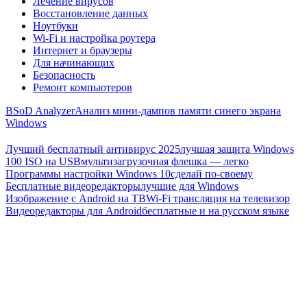
Лечение вирусов
Восстановление данных
Ноутбуки
Wi-Fi и настройка роутера
Интернет и браузеры
Для начинающих
Безопасность
Ремонт компьютеров
BSoD Analyzer
Анализ мини-дампов памяти синего экрана
Windows
Лучший бесплатный антивирус 2025
лучшая защита Windows
100 ISO на USB
мультизагрузочная флешка — легко
Программы настройки Windows 10
сделай по-своему
Бесплатные видеоредакторы
лучшие для Windows
Изображение с Android на ТВ
Wi-Fi трансляция на телевизор
Видеоредакторы для Android
бесплатные и на русском языке