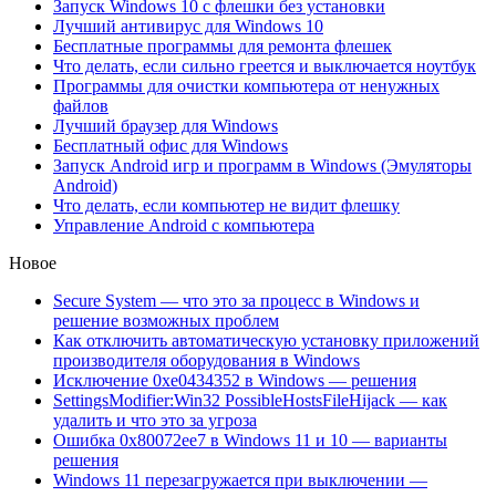
Запуск Windows 10 с флешки без установки
Лучший антивирус для Windows 10
Бесплатные программы для ремонта флешек
Что делать, если сильно греется и выключается ноутбук
Программы для очистки компьютера от ненужных
файлов
Лучший браузер для Windows
Бесплатный офис для Windows
Запуск Android игр и программ в Windows (Эмуляторы
Android)
Что делать, если компьютер не видит флешку
Управление Android с компьютера
Новое
Secure System — что это за процесс в Windows и
решение возможных проблем
Как отключить автоматическую установку приложений
производителя оборудования в Windows
Исключение 0xe0434352 в Windows — решения
SettingsModifier:Win32 PossibleHostsFileHijack — как
удалить и что это за угроза
Ошибка 0x80072ee7 в Windows 11 и 10 — варианты
решения
Windows 11 перезагружается при выключении —