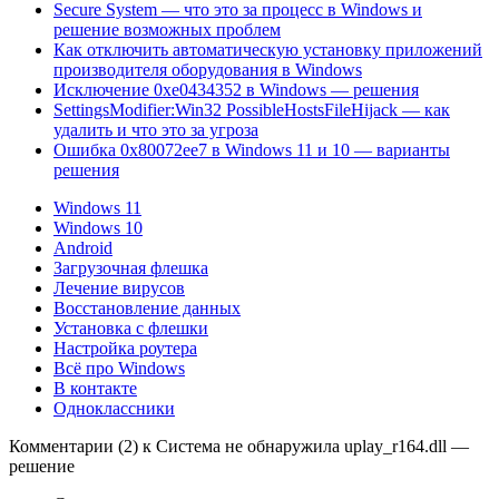
Secure System — что это за процесс в Windows и
решение возможных проблем
Как отключить автоматическую установку приложений
производителя оборудования в Windows
Исключение 0xe0434352 в Windows — решения
SettingsModifier:Win32 PossibleHostsFileHijack — как
удалить и что это за угроза
Ошибка 0x80072ee7 в Windows 11 и 10 — варианты
решения
Windows 11
Windows 10
Android
Загрузочная флешка
Лечение вирусов
Восстановление данных
Установка с флешки
Настройка роутера
Всё про Windows
В контакте
Одноклассники
Комментарии (2) к Система не обнаружила uplay_r164.dll —
решение